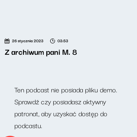
26 stycznia 2023
03:53
Z archiwum pani M. 8
Ten podcast nie posiada pliku demo.
Sprawdź czy posiadasz aktywny
patronat, aby uzyskać dostęp do
podcastu.