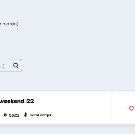
e marco)
 weekend 22
Karol Berger
56:02