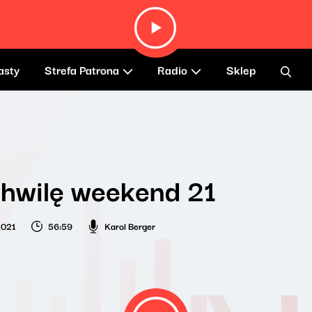
asty
Strefa Patrona
Radio
Sklep
hwilę weekend 21
2021
56:59
Karol Berger