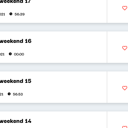
 weekend 17
021
56:39
 weekend 16
021
00:00
 weekend 15
21
56:53
 weekend 14