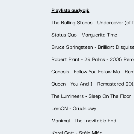
Playlista audycji:
The Rolling Stones - Undercover (of
Status Quo - Marguerita Time
Bruce Springsteen - Brilliant Disguis
Robert Plant - 29 Palms - 2006 Rem
Genesis - Follow You Follow Me - R
Queen - You And I - Remastered 201
The Lumineers - Sleep On The Floor
LemON - Grudniowy
Manimal - The Inevitable End
Karel Gott - Stále Mlád