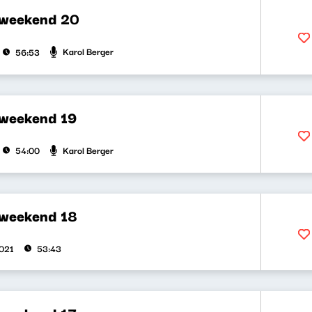
 weekend 20
Karol Berger
56:53
 weekend 19
Karol Berger
54:00
 weekend 18
021
53:43