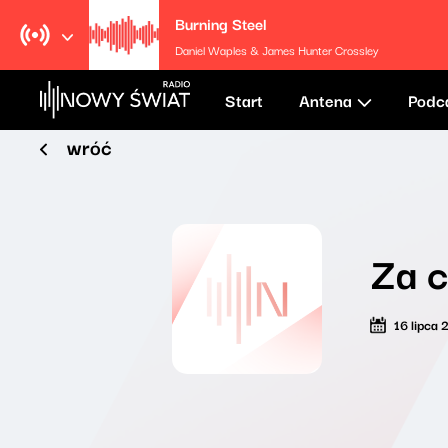
Burning Steel
Daniel Waples & James Hunter Crossley
Start
Antena
Podc
wróć
Za c
16 lipca 