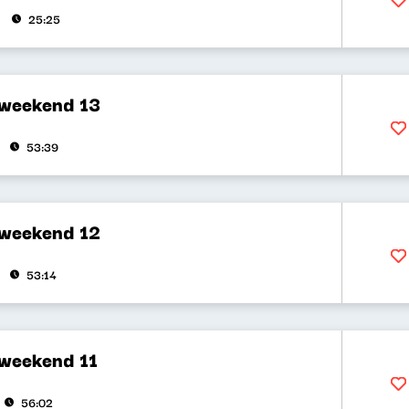
25:25
 weekend 13
53:39
 weekend 12
53:14
 weekend 11
56:02