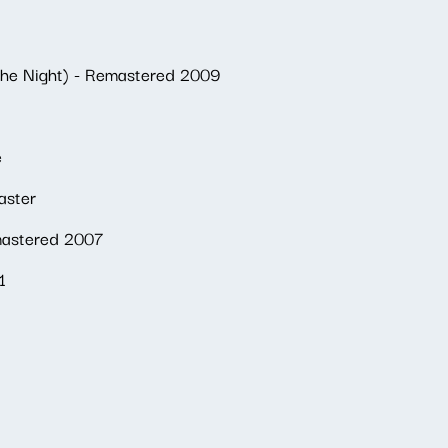
 the Night) - Remastered 2009
e
aster
emastered 2007
1