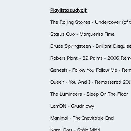
Playlista audycji:
The Rolling Stones - Undercover (of
Status Quo - Marguerita Time
Bruce Springsteen - Brilliant Disguis
Robert Plant - 29 Palms - 2006 Rem
Genesis - Follow You Follow Me - R
Queen - You And I - Remastered 201
The Lumineers - Sleep On The Floor
LemON - Grudniowy
Manimal - The Inevitable End
Karel Gott - Stále Mlád