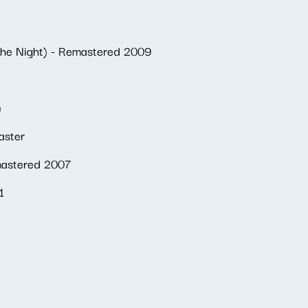
 the Night) - Remastered 2009
e
aster
emastered 2007
1