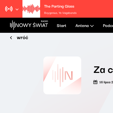
The Parting Glass
Boygenius, Ye Vagabonds
Start
Antena
Podc
wróć
Za c
16 lipca 