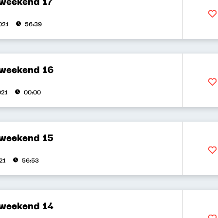
 weekend 17
021
56:39
 weekend 16
021
00:00
 weekend 15
21
56:53
 weekend 14