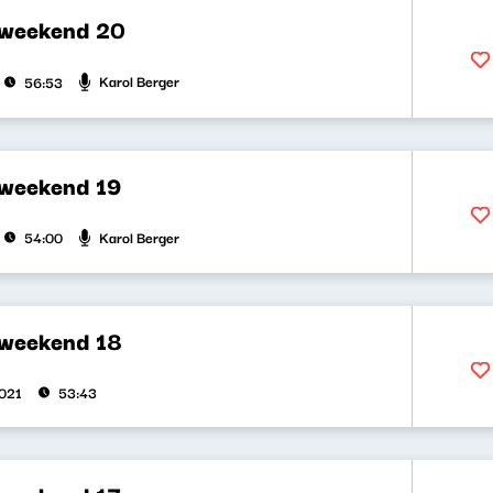
 weekend 20
Karol Berger
56:53
 weekend 19
Karol Berger
54:00
 weekend 18
021
53:43