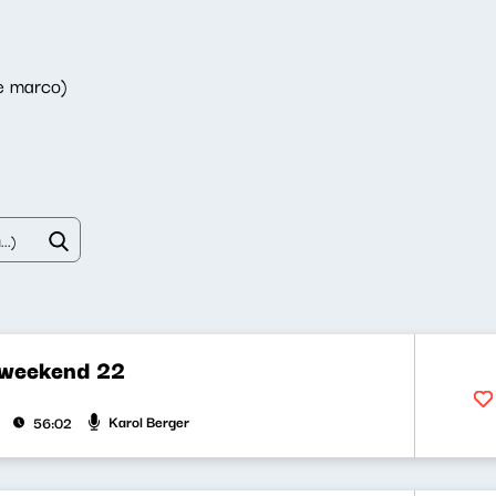
e marco)
 weekend 22
Karol Berger
56:02