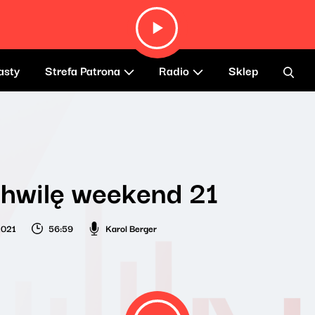
asty
Strefa Patrona
Radio
Sklep
hwilę weekend 21
2021
56:59
Karol Berger