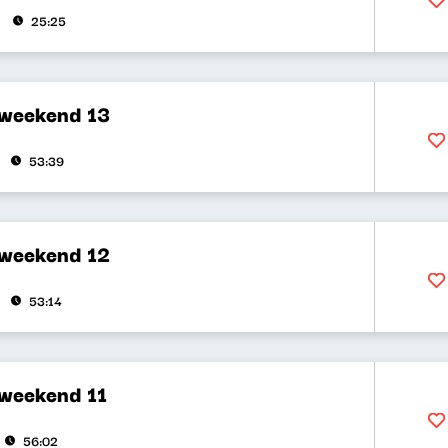
25:25
 weekend 13
53:39
 weekend 12
53:14
 weekend 11
56:02