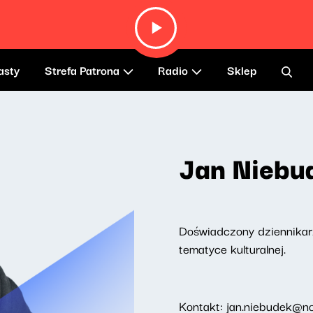
asty
Strefa Patrona
Radio
Sklep
Jan Niebu
Doświadczony dziennikarz
tematyce kulturalnej.
Kontakt: jan.niebudek@no