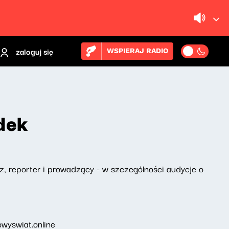
zaloguj się
WSPIERAJ RADIO
dek
, reporter i prowadzący - w szczególności audycje o
wyswiat.online