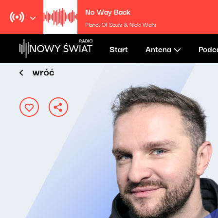
No Way Back
Planet Of Souls & Nicki Wells
Start
Antena
Podc
wróć