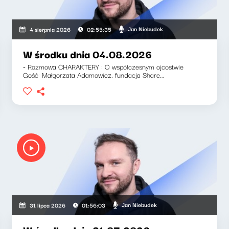
Jan Niebudek
4 sierpnia 2026
02:55:35
W środku dnia 04.08.2026
- Rozmowa CHARAKTERY : O współczesnym ojcostwie
Gość: Małgorzata Adamowicz, fundacja Share...
Jan Niebudek
31 lipca 2026
01:56:03