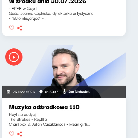
W środku dnia 30.07.2026
- FPFF w Gdyni
Gość: Joanna Łapińska, dyrektorka artystyczna
- “Było niegorąco” -...
Jan Niebudek
25 lipca 2026
01:53:17
Muzyka odśrodkowa 110
Playlista audycji:
The Strokes - Reptilia
Charli xcx & Julian Casablancas - Mean girls...