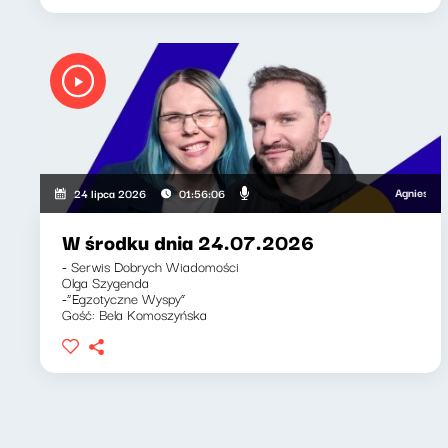
Agnieszka Lip
24 lipca 2026
01:56:06
W środku dnia 24.07.2026
- Serwis Dobrych Wiadomości
Olga Szygenda
-“Egzotyczne Wyspy”
Gość: Bela Komoszyńska