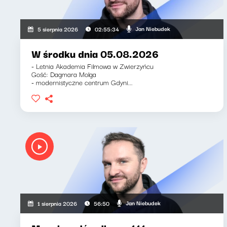
Jan Niebudek
5 sierpnia 2026
02:55:34
W środku dnia 05.08.2026
- Letnia Akademia Filmowa w Zwierzyńcu
Gość: Dagmara Molga
- modernistyczne centrum Gdyni...
Jan Niebudek
1 sierpnia 2026
56:50