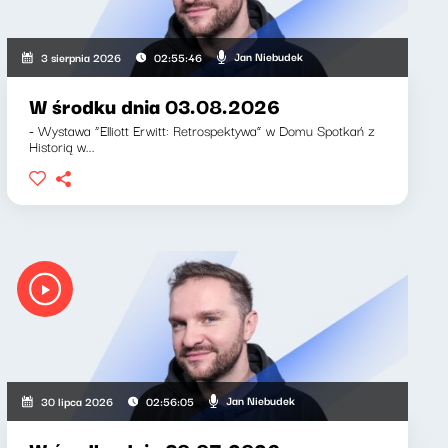
Jan Niebudek
3 sierpnia 2026
02:55:46
W środku dnia 03.08.2026
- Wystawa “Elliott Erwitt: Retrospektywa” w Domu Spotkań z
Historią w...
Jan Niebudek
30 lipca 2026
02:56:05