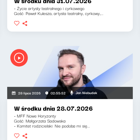
W środku dnia 31.07.2026
- Życie artysty teatralnego i cyrkowego
Gość: Paweł Kulesza, artysta teatralny, cyrkowy,...
Jan Niebudek
28 lipca 2026
02:55:52
W środku dnia 28.07.2026
- MFF Nowe Horyzonty
Gość: Małgorzata Sadowska
- Komitet rodzicielski: Nie podoba mi się...