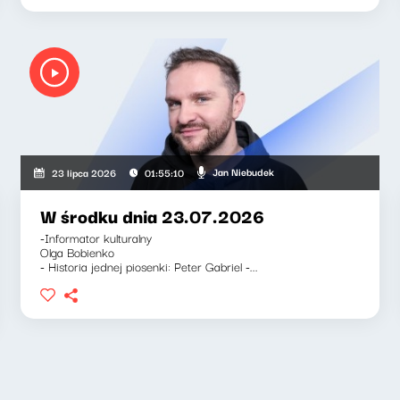
ka-Barnett, Jan Niebudek
Jan Niebudek
23 lipca 2026
01:55:10
W środku dnia 23.07.2026
-Informator kulturalny
Olga Bobienko
- Historia jednej piosenki: Peter Gabriel -...