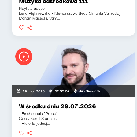
Muzyka odśrodkowa 111
Playlista audycji:
Lena Piękniewska - Niewarszawa (feat. Sinfonia Varsovia)
Marcin Masecki, Sam...
Jan Niebudek
29 lipca 2026
02:55:04
W środku dnia 29.07.2026
- Finał serialu “Proud”
Gość: Kamil Studnicki
- Historia jednej...