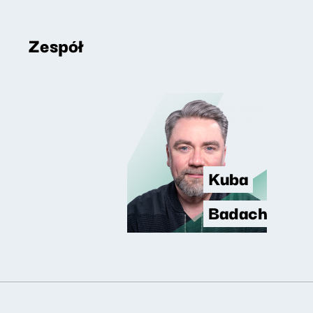
Zespół
Kuba
Badach