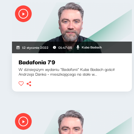
Kuba Badach
12 stycznia 2022
01:47:05
Badafonia 79
W dzisiejszym wydaniu "Badafonii" Kuba Badach gościł
Andrzeja Danka - mieszkającego na stałe w...