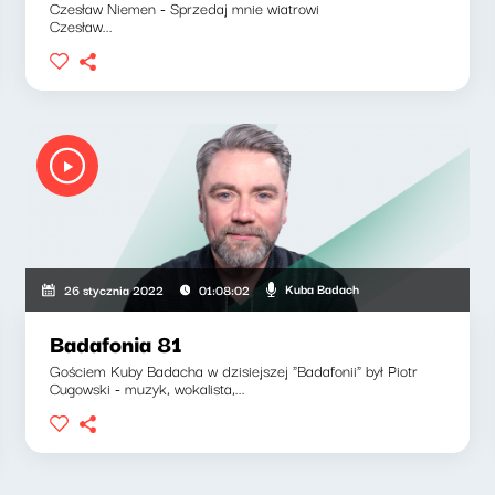
Czesław Niemen - Sprzedaj mnie wiatrowi
Czesław...
Kuba Badach
26 stycznia 2022
01:08:02
Badafonia 81
Gościem Kuby Badacha w dzisiejszej "Badafonii" był Piotr
Cugowski - muzyk, wokalista,...