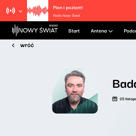
Pion i poziom!
Radio Nowy Świat
Start
Antena
Podc
wróć
Bad
25 listo