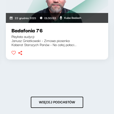
Kuba Badach
22 grudnia 2021
01:50:53
Badafonia 76
Playlista audycji:
Janusz Gniatkowski - Zimowa piosenka
Kabaret Starszych Panów - Na całej połaci...
WIĘCEJ PODCASTÓW