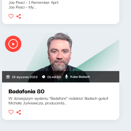
Joe Pesci - I Remember April
Joe Pesci - My...
Kuba Badach
19 stycznia 2022
01:49:50
Badafonia 80
W dzisiejszym wydaniu "Badafonii" redaktor Badach gościł
Michała Jurkiewicza, producenta...