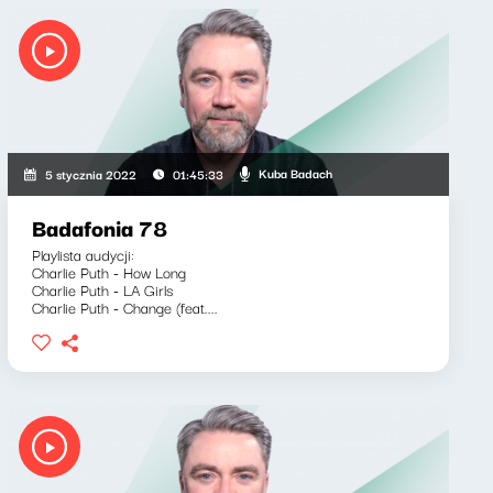
Kuba Badach
5 stycznia 2022
01:45:33
Badafonia 78
Playlista audycji:
Charlie Puth - How Long
Charlie Puth - LA Girls
Charlie Puth - Change (feat....