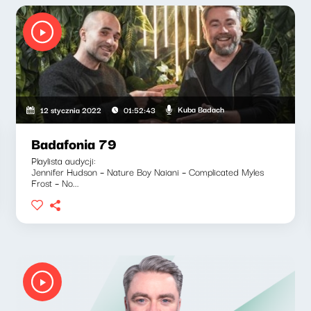
Kuba Badach
12 stycznia 2022
01:52:43
Badafonia 79
Playlista audycji:
Jennifer Hudson – Nature Boy Naiani – Complicated Myles
Frost – No...