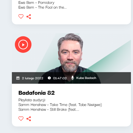
Ewa Bem - Pomidory
Ewa Bem - The Fool on the...
Kuba Badach
2 lutego 2022
01:47:02
Badafonia 82
Playlista audycji:
Samm Henshaw - Take Time (feat. Tobe Nwigwe)
Samm Henshaw - Still Broke (feat....