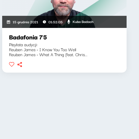
Kuba Badach
15 grudnia 2021
01:52:05
Badafonia 75
Playlista audycji:
Reuben James - I Know You Too Well
Reuben James - What A Thing (feat. Chris...