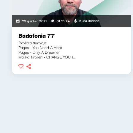
Kuba Badach
29 grudnia 2021
01:51:24
Badafonia 77
Playlista audycji:
Pages - You Need A Hero
Pages - Only A Dreamer
Malika Tirolien - CHANGE YOUR...