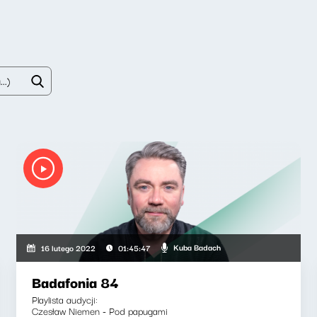
Kuba Badach
16 lutego 2022
01:45:47
Badafonia 84
Playlista audycji:
Czesław Niemen - Pod papugami