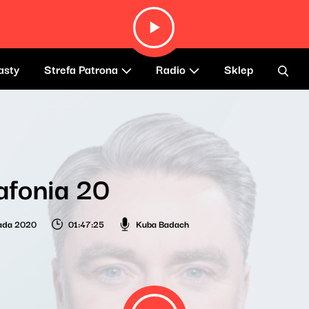
asty
Strefa Patrona
Radio
Sklep
afonia 20
pada 2020
01:47:25
Kuba Badach