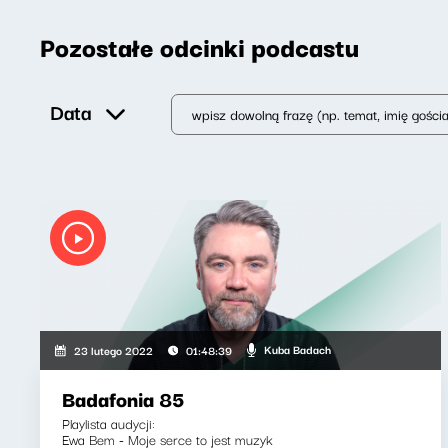
Pozostałe odcinki podcastu
Data
Kuba Badach
23 lutego 2022
01:48:39
Badafonia 85
Playlista audycji:
Ewa Bem - Moje serce to jest muzyk