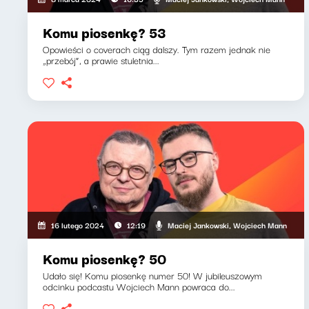
Komu piosenkę? 53
Opowieści o coverach ciąg dalszy. Tym razem jednak nie
„przebój”, a prawie stuletnia...
Maciej Jankowski, Wojciech Mann
16 lutego 2024
12:19
Komu piosenkę? 50
Udało się! Komu piosenkę numer 50! W jubileuszowym
odcinku podcastu Wojciech Mann powraca do...