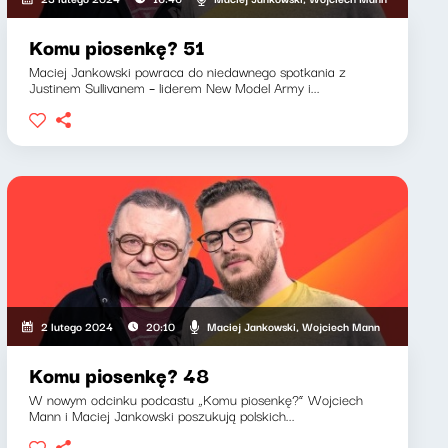
Komu piosenkę? 51
Maciej Jankowski powraca do niedawnego spotkania z
Justinem Sullivanem – liderem New Model Army i...
Maciej Jankowski, Wojciech Mann
2 lutego 2024
20:10
Komu piosenkę? 48
W nowym odcinku podcastu „Komu piosenkę?” Wojciech
Mann i Maciej Jankowski poszukują polskich...