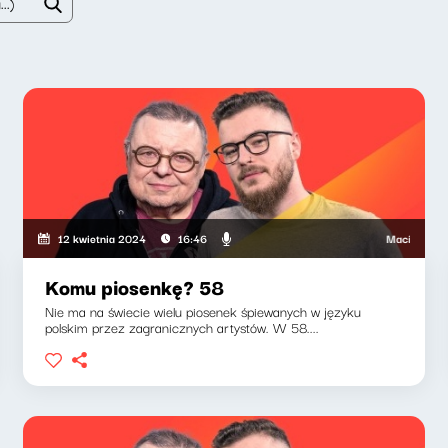
ski, Wojciech Mann
Maciej Jankowski
12 kwietnia 2024
16:46
Komu piosenkę? 58
Nie ma na świecie wielu piosenek śpiewanych w języku
polskim przez zagranicznych artystów. W 58....