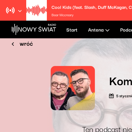
Bear Mccreary
Start
Antena
Podc
wróć
Kom
5 styczn
Ten podcast nie