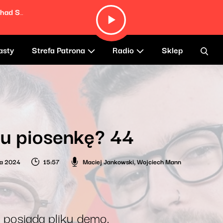
Cool Kids (feat. Slash, Duff McKagan, Chad Smith & Brendan McCreary)
asty
Strefa Patrona
Radio
Sklep
u piosenkę? 44
ia 2024
15:57
Maciej Jankowski
,
Wojciech Mann
 posiada pliku demo.