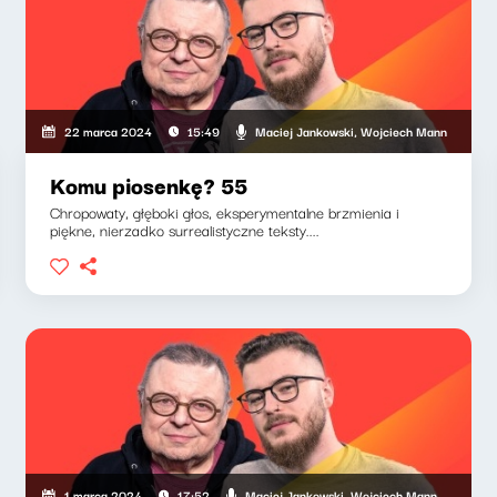
Maciej Jankowski, Wojciech Mann
22 marca 2024
15:49
Komu piosenkę? 55
Chropowaty, głęboki głos, eksperymentalne brzmienia i
piękne, nierzadko surrealistyczne teksty....
Maciej Jankowski, Wojciech Mann
1 marca 2024
17:52