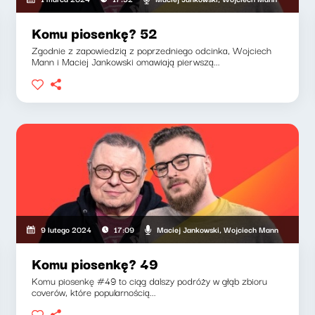
Komu piosenkę? 52
Zgodnie z zapowiedzią z poprzedniego odcinka, Wojciech
Mann i Maciej Jankowski omawiają pierwszą...
Maciej Jankowski, Wojciech Mann
9 lutego 2024
17:09
Komu piosenkę? 49
Komu piosenkę #49 to ciąg dalszy podróży w głąb zbioru
coverów, które popularnością...