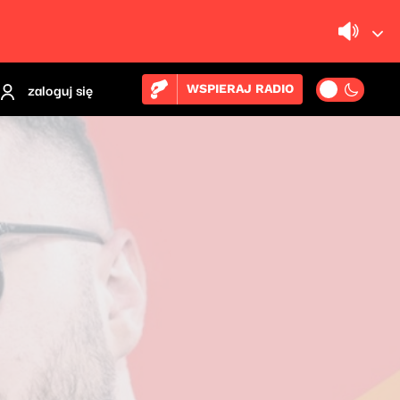
zaloguj się
WSPIERAJ RADIO