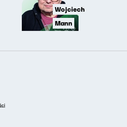
Wojciech
Mann
ści