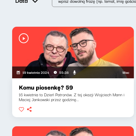
Data
Maciej Jankow
19 kwietnia 2024
55:38
Komu piosenkę? 59
16 kwietnia to Dzień Patronów. Z tej okazji Wojciech Mann i
Maciej Jankowski przez godzinę...