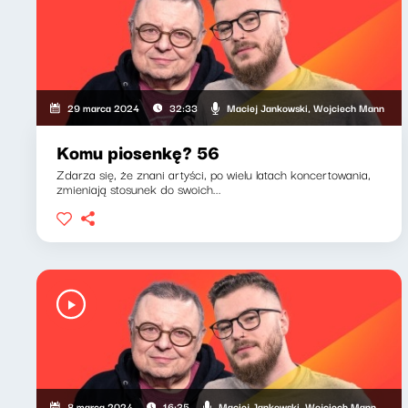
Maciej Jankowski, Wojciech Mann
29 marca 2024
32:33
Komu piosenkę? 56
Zdarza się, że znani artyści, po wielu latach koncertowania,
zmieniają stosunek do swoich...
Maciej Jankowski, Wojciech Mann
8 marca 2024
16:35