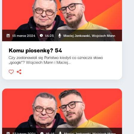
Maciej Jankowski, Wojciech Mann
15 marca 2024
14:25
Komu piosenkę? 54
Czy zastanawiali się Państwo kiedyś co oznacza słowo
„google”? Wojciech Mann i Maciej...
Maciej Jankowski, Wojciech Mann
23 lutego 2024
16:46