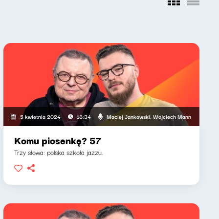
, Wojciech Mann
Maciej Jankowski, Wojciech Mann
5 kwietnia 2024
18:34
Komu piosenkę? 57
Trzy słowa: polska szkoła jazzu.