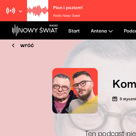
Pion i poziom!
Radio Nowy Świat
Start
Antena
Podc
wróć
Kom
5 styczn
Ten podcast nie