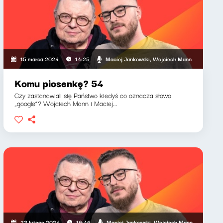
Maciej Jankowski, Wojciech Mann
15 marca 2024
14:25
Komu piosenkę? 54
Czy zastanawiali się Państwo kiedyś co oznacza słowo
„google”? Wojciech Mann i Maciej...
Maciej Jankowski, Wojciech Mann
23 lutego 2024
16:46