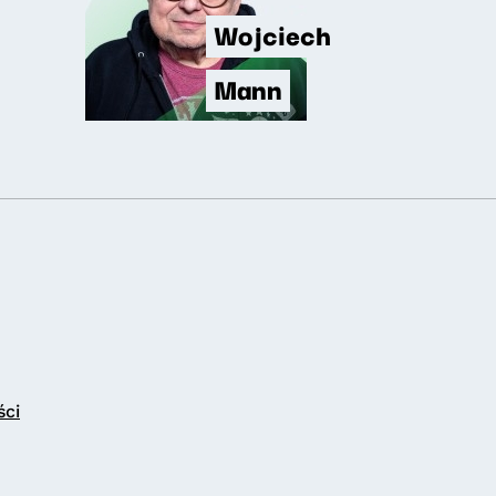
Wojciech
Mann
ści