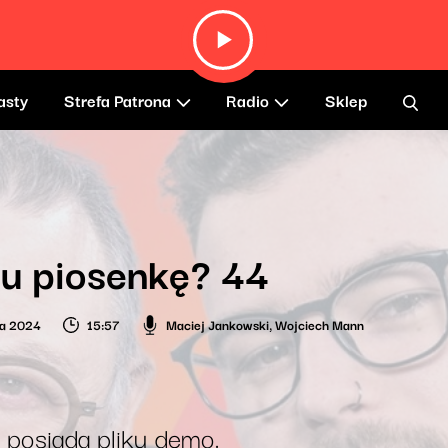
asty
Strefa Patrona
Radio
Sklep
u piosenkę? 44
ia 2024
15:57
Maciej Jankowski
,
Wojciech Mann
 posiada pliku demo.