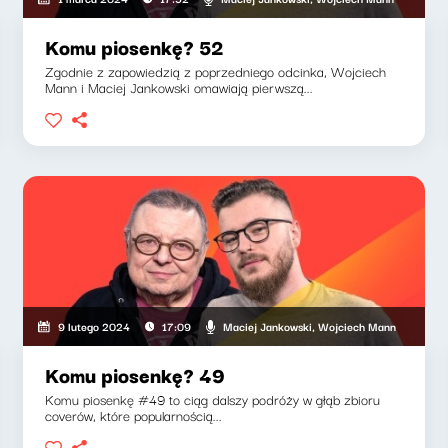
Komu piosenkę? 52
Zgodnie z zapowiedzią z poprzedniego odcinka, Wojciech
Mann i Maciej Jankowski omawiają pierwszą...
Maciej Jankowski, Wojciech Mann
9 lutego 2024
17:09
Komu piosenkę? 49
Komu piosenkę #49 to ciąg dalszy podróży w głąb zbioru
coverów, które popularnością...