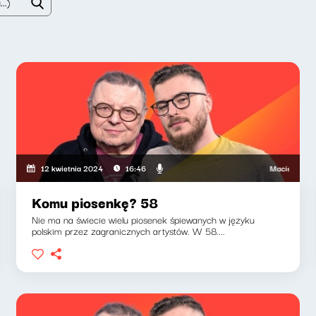
wski, Wojciech Mann
Maciej Jankowski
12 kwietnia 2024
16:46
Komu piosenkę? 58
Nie ma na świecie wielu piosenek śpiewanych w języku
polskim przez zagranicznych artystów. W 58....