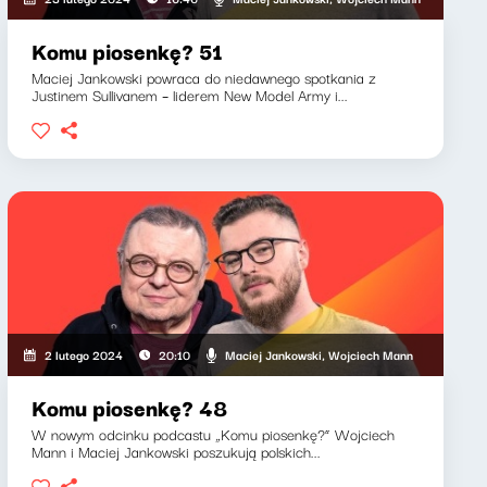
Komu piosenkę? 51
Maciej Jankowski powraca do niedawnego spotkania z
Justinem Sullivanem – liderem New Model Army i...
Maciej Jankowski, Wojciech Mann
2 lutego 2024
20:10
Komu piosenkę? 48
W nowym odcinku podcastu „Komu piosenkę?” Wojciech
Mann i Maciej Jankowski poszukują polskich...