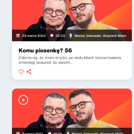
Maciej Jankowski, Wojciech Mann
29 marca 2024
32:33
Komu piosenkę? 56
Zdarza się, że znani artyści, po wielu latach koncertowania,
zmieniają stosunek do swoich...
Maciej Jankowski, Wojciech Mann
8 marca 2024
16:35