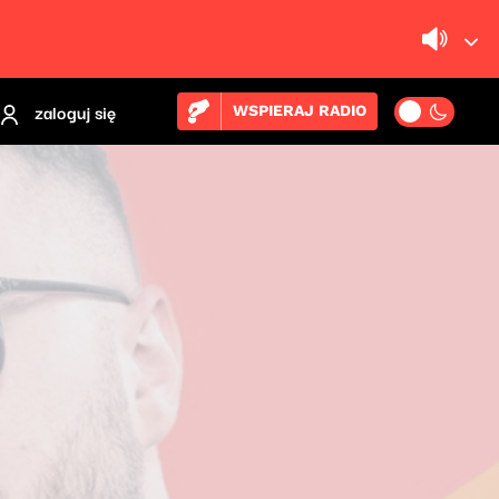
zaloguj się
WSPIERAJ RADIO