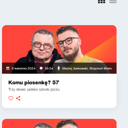
, Wojciech Mann
Maciej Jankowski, Wojciech Mann
5 kwietnia 2024
18:34
Komu piosenkę? 57
Trzy słowa: polska szkoła jazzu.