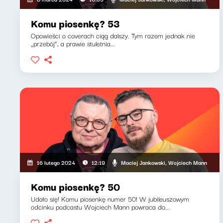
Komu piosenkę? 53
Opowieści o coverach ciąg dalszy. Tym razem jednak nie
„przebój”, a prawie stuletnia...
Maciej Jankowski, Wojciech Mann
16 lutego 2024
12:19
Komu piosenkę? 50
Udało się! Komu piosenkę numer 50! W jubileuszowym
odcinku podcastu Wojciech Mann powraca do...