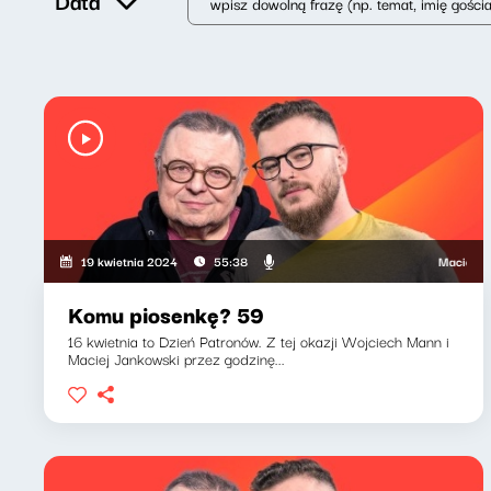
Data
Maciej Janko
19 kwietnia 2024
55:38
Komu piosenkę? 59
16 kwietnia to Dzień Patronów. Z tej okazji Wojciech Mann i
Maciej Jankowski przez godzinę...