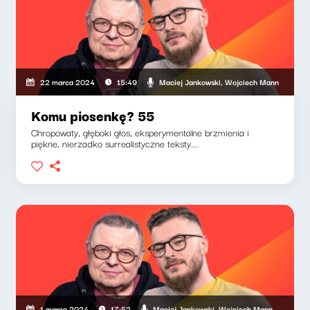
Maciej Jankowski, Wojciech Mann
22 marca 2024
15:49
Komu piosenkę? 55
Chropowaty, głęboki głos, eksperymentalne brzmienia i
piękne, nierzadko surrealistyczne teksty....
Maciej Jankowski, Wojciech Mann
1 marca 2024
17:52