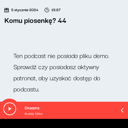
5 stycznia 2024
15:57
Komu piosenkę? 44
Ten podcast nie posiada pliku demo.
Sprawdź czy posiadasz aktywny
patronat, aby uzyskać dostęp do
podcastu.
Minimalna kwota wpłaty: 20zł
Dreams
Buddy Miles