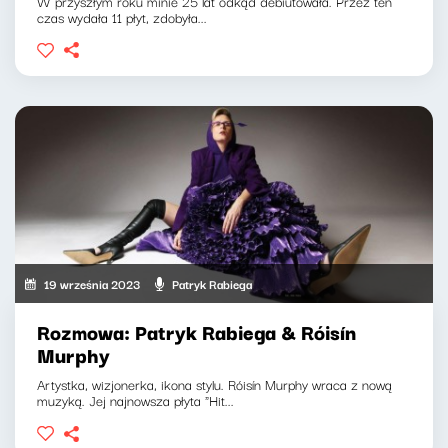
W przyszłym roku minie 25 lat odkąd debiutowała. Przez ten
czas wydała 11 płyt, zdobyła...
19 września 2023
Patryk Rabiega
Rozmowa: Patryk Rabiega & Róisín
Murphy
Artystka, wizjonerka, ikona stylu. Róisín Murphy wraca z nową
muzyką. Jej najnowsza płyta "Hit...