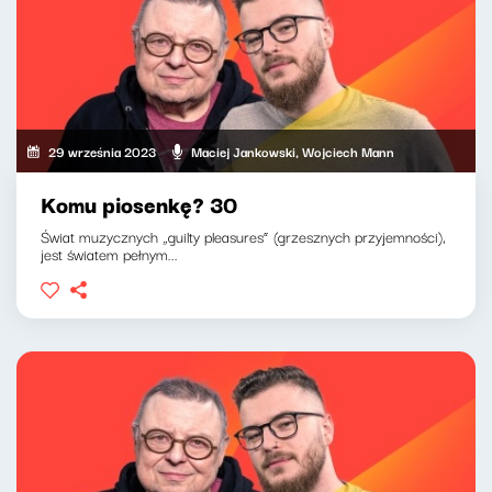
29 września 2023
Maciej Jankowski, Wojciech Mann
Komu piosenkę? 30
Świat muzycznych „guilty pleasures” (grzesznych przyjemności),
jest światem pełnym...