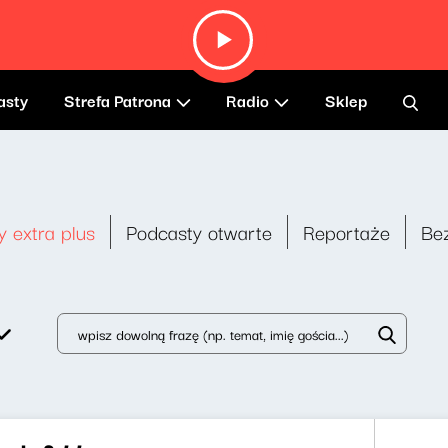
asty
Strefa Patrona
Radio
Sklep
y extra plus
Podcasty otwarte
Reportaże
Be