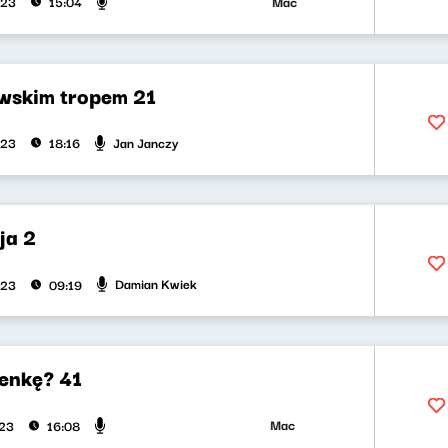
Maciej Jankowski, Wojciech Ma
023
15:04
skim tropem 21
Jan Janczy
023
18:16
ja 2
Damian Kwiek
023
09:19
enkę? 41
Maciej Jankowski, Wojciech Ma
023
16:08