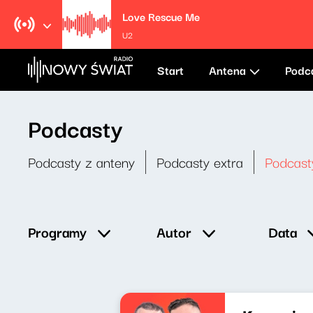
Love Rescue Me
U2
Start
Antena
Podc
Podcasty
Podcasty z anteny
Podcasty extra
Podcast
Data
Programy
Autor