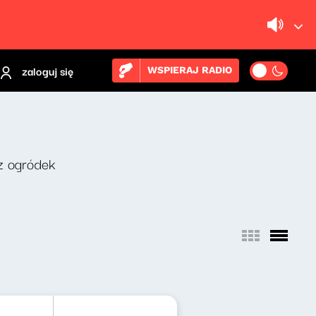
zaloguj się
WSPIERAJ RADIO
z ogródek