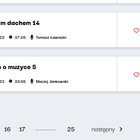
im dachem 14
Tomasz Ławnicki
023
37:26
 o muzyce 5
Maciej Jankowski
023
33:56
...........
16
17
25
następny