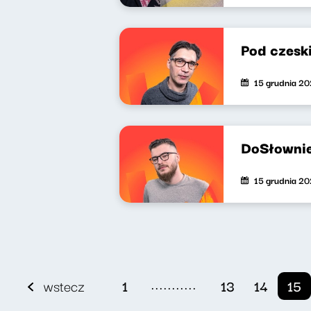
Pod czesk
15 grudnia 2
DoSłownie
15 grudnia 2
...........
wstecz
1
13
14
15