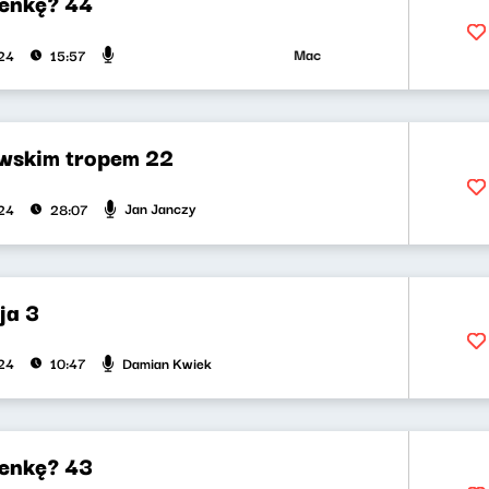
enkę? 44
Maciej Jankowski, Wojciech Ma
024
15:57
wskim tropem 22
Jan Janczy
024
28:07
ja 3
Damian Kwiek
024
10:47
enkę? 43