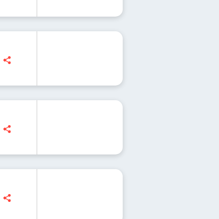
nn
nn