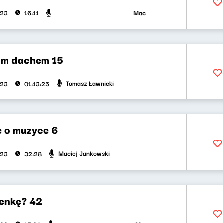
Maciej Jankowski, Wojciech Ma
023
16:11
im dachem 15
Tomasz Ławnicki
023
01:13:25
 o muzyce 6
Maciej Jankowski
023
32:28
enkę? 42