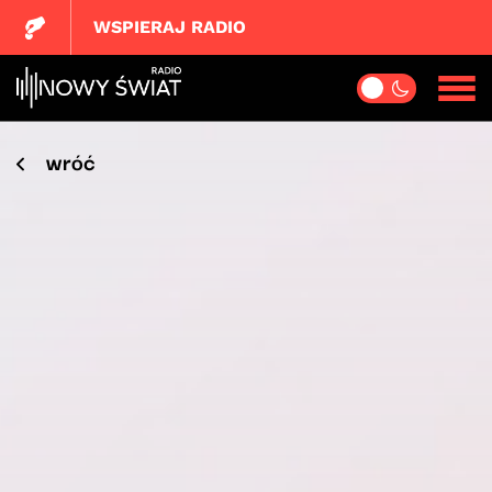
WSPIERAJ RADIO
wróć