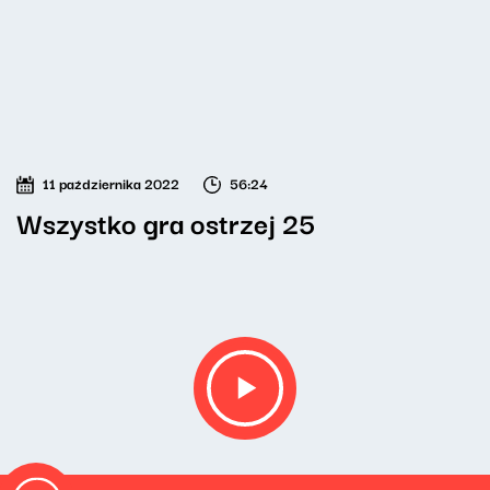
11 października 2022
56:24
Wszystko gra ostrzej 25