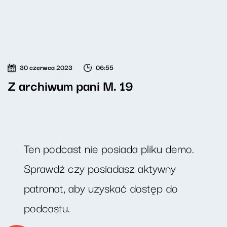
30 czerwca 2023
06:55
Z archiwum pani M. 19
Ten podcast nie posiada pliku demo.
Sprawdź czy posiadasz aktywny
patronat, aby uzyskać dostęp do
podcastu.