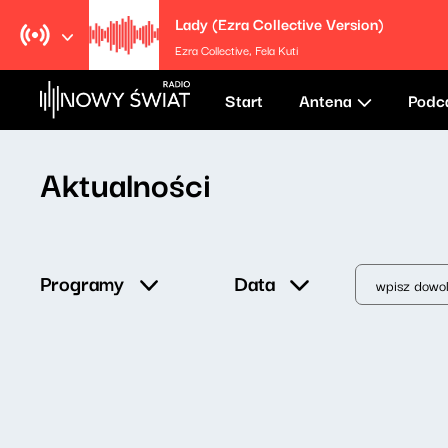
Lady (Ezra Collective Version)
Ezra Collective, Fela Kuti
Start
Antena
Podc
Aktualności
Data
Programy