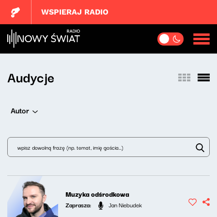
WSPIERAJ RADIO
Audycje
Autor
Muzyka odśrodkowa
Zaprasza:
Jan Niebudek