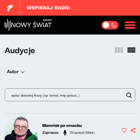
WSPIERAJ RADIO
Audycje
Autor
Manniak po omacku
Zaprasza:
Wojciech Mann