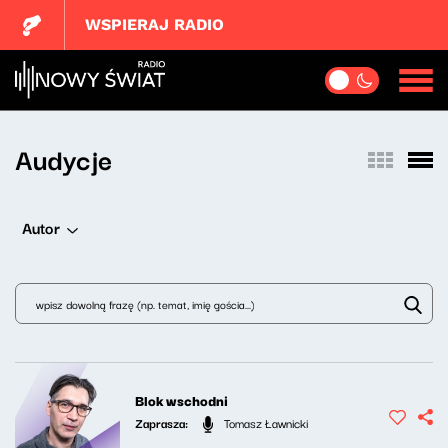
WSPIERAJ RADIO
Audycje
Autor
Blok wschodni
Zaprasza:
Tomasz Ławnicki