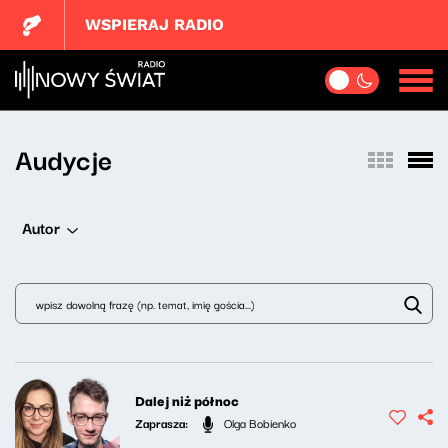
WSPIERAJ RADIO
Audycje
Autor
Dalej niż północ
Zaprasza:
Olga Bobienko