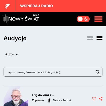
WSPIERAJ RADIO
Audycje
Autor
Idę do kina z…
Zaprasza:
Tomasz Raczek