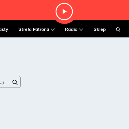
asty
Strefa Patrona
Radio
Sklep