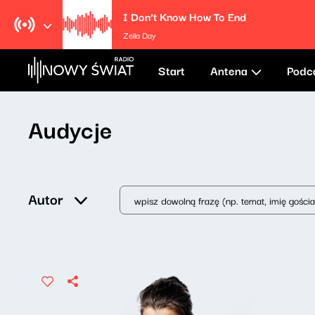
I Don’t Know How To End
Zella Day
Start
Antena
Podc
Audycje
Autor