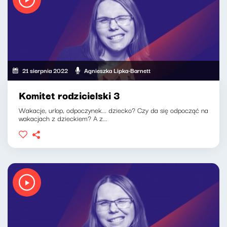
21 sierpnia 2022
Agnieszka Lipka-Barnett
Komitet rodzicielski 3
Wakacje, urlop, odpoczynek... dziecko? Czy da się odpocząć na
wakacjach z dzieckiem? A z...