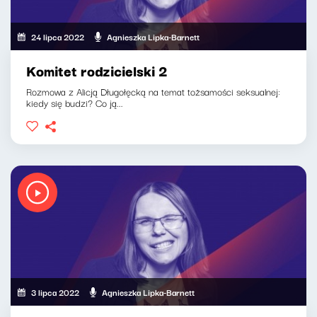
24 lipca 2022
Agnieszka Lipka-Barnett
Komitet rodzicielski 2
Rozmowa z Alicją Długołęcką na temat tożsamości seksualnej:
kiedy się budzi? Co ją...
3 lipca 2022
Agnieszka Lipka-Barnett