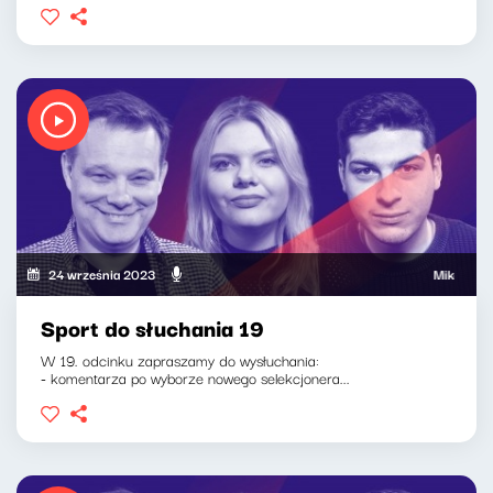
24 września 2023
Mikołaj Tyczy
Sport do słuchania 19
W 19. odcinku zapraszamy do wysłuchania:
- komentarza po wyborze nowego selekcjonera...