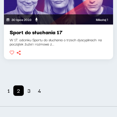
30 lipca 2023
Mikołaj Tyczyński, 
Sport do słuchania 17
W 17. odcinku Sportu do słuchania o trzech dyscyplinach: na
początek żużel i rozmowa z...
1
2
3
4