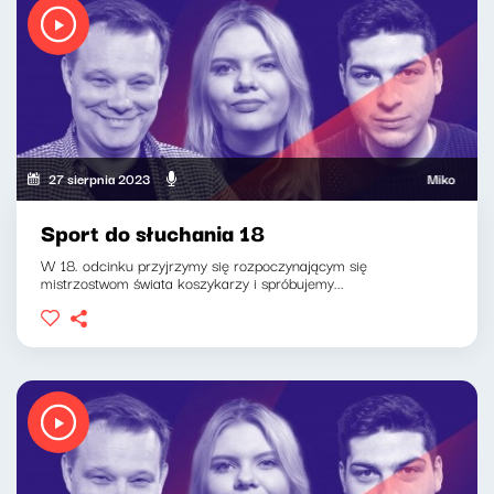
27 sierpnia 2023
Mikołaj Tyczyńs
Sport do słuchania 18
W 18. odcinku przyjrzymy się rozpoczynającym się
mistrzostwom świata koszykarzy i spróbujemy...