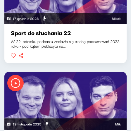
17 grudnia 2023
Mikołaj Tyczyńsk
Sport do słuchania 22
W 22. odcinku podcastu znalazło się trochę podsumowań 2023
roku - pod kątem plebiscytu na...
19 listopada 2023
Mikołaj Tyczy