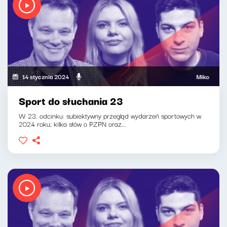
14 stycznia 2024
Mikołaj Tyczyńs
Sport do słuchania 23
W 23. odcinku: subiektywny przegląd wydarzeń sportowych w
2024 roku; kilka słów o PZPN oraz...