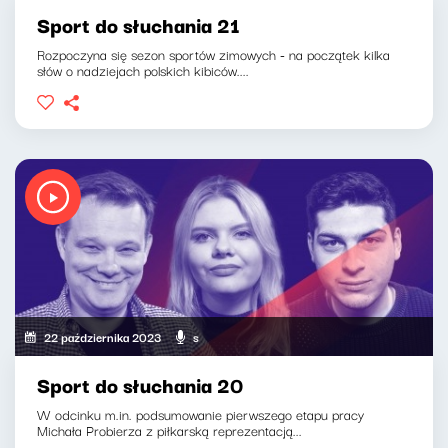
Sport do słuchania 21
Rozpoczyna się sezon sportów zimowych - na początek kilka
słów o nadziejach polskich kibiców....
22 października 2023
Mikołaj T
Sport do słuchania 20
W odcinku m.in. podsumowanie pierwszego etapu pracy
Michała Probierza z piłkarską reprezentacją...