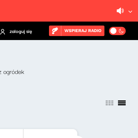
zaloguj się
WSPIERAJ RADIO
z ogródek