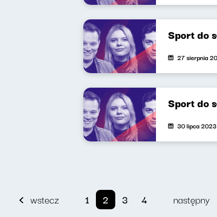
Sport do 
27 sierpnia 2
Sport do s
30 lipca 2023
wstecz
1
2
3
4
następny