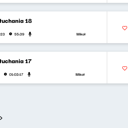
słuchania 18
Mikołaj Tyczyński, Klaudia Kowa
023
55:39
łuchania 17
Mikołaj Tyczyński, Klaudia Kowal
01:03:17