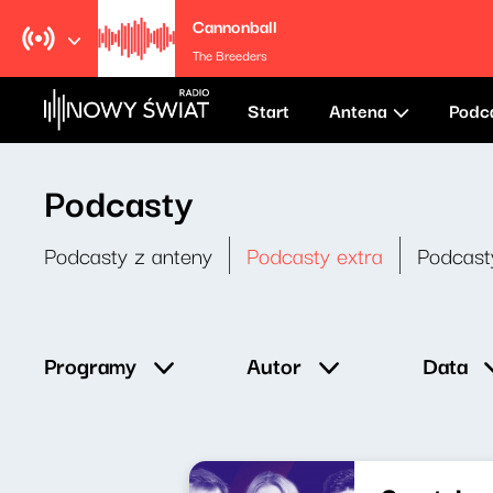
Cannonball
The Breeders
Start
Antena
Podc
Podcasty
Podcasty z anteny
Podcasty extra
Podcast
Data
Programy
Autor