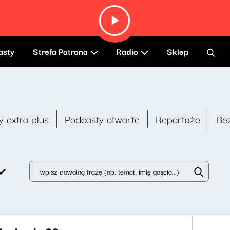
asty
Strefa Patrona
Radio
Sklep
y extra plus
Podcasty otwarte
Reportaże
Be