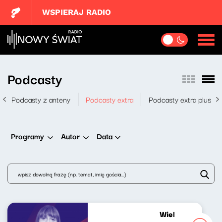
WSPIERAJ RADIO
Podcasty
Podcasty z anteny
Podcasty extra
Podcasty extra plus
Data
Programy
Autor
Wielki świat mały