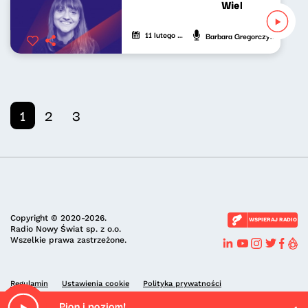
Wielki świat mały
11 lutego 2023
Barbara Gregorczyk
1
2
3
Copyright © 2020-2026.
WSPIERAJ RADIO
Radio Nowy Świat sp. z o.o.
Wszelkie prawa zastrzeżone.
Regulamin
Ustawienia cookie
Polityka prywatności
Pion i poziom!