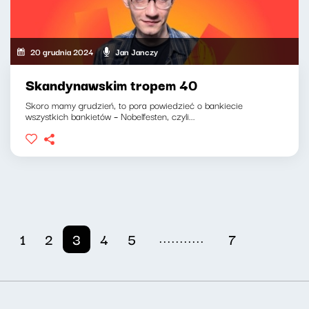
20 grudnia 2024
Jan Janczy
Skandynawskim tropem 40
Skoro mamy grudzień, to pora powiedzieć o bankiecie
wszystkich bankietów – Nobelfesten, czyli...
...........
1
2
3
4
5
7