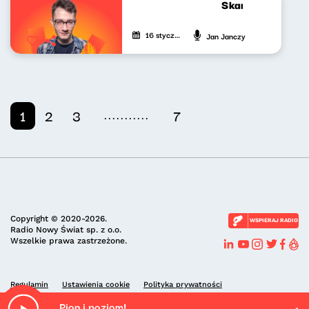
Skandynawskim t
16 stycznia 2026
Jan Janczy
...........
1
2
3
7
Copyright © 2020-2026.
WSPIERAJ RADIO
Radio Nowy Świat sp. z o.o.
Wszelkie prawa zastrzeżone.
Regulamin
Ustawienia cookie
Polityka prywatności
Pion i poziom!