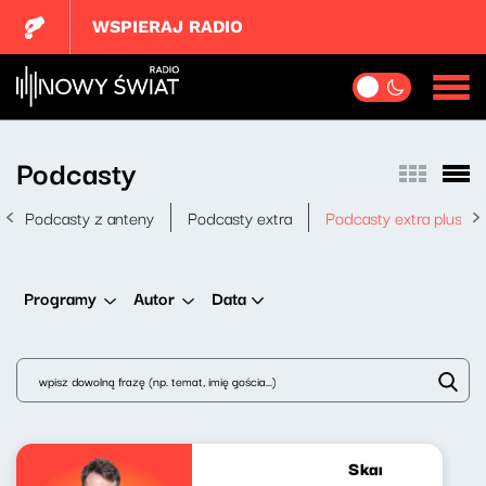
WSPIERAJ RADIO
Podcasty
Podcasty z anteny
Podcasty extra
Podcasty extra plus
Data
Programy
Autor
Skandynawskim t