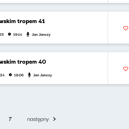
skim tropem 41
Jan Janczy
025
19:14
wskim tropem 40
Jan Janczy
024
18:06
7
następny