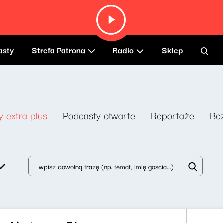
asty
Strefa Patrona
Radio
Sklep
y extra plus
Podcasty otwarte
Reportaże
Be