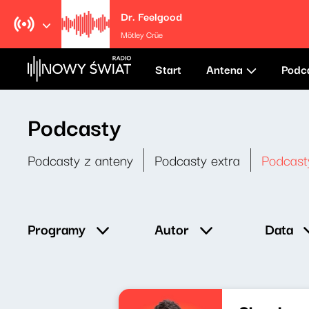
Dr. Feelgood
Mötley Crüe
Start
Antena
Podc
Podcasty
Podcasty z anteny
Podcasty extra
Podcast
Data
Programy
Autor