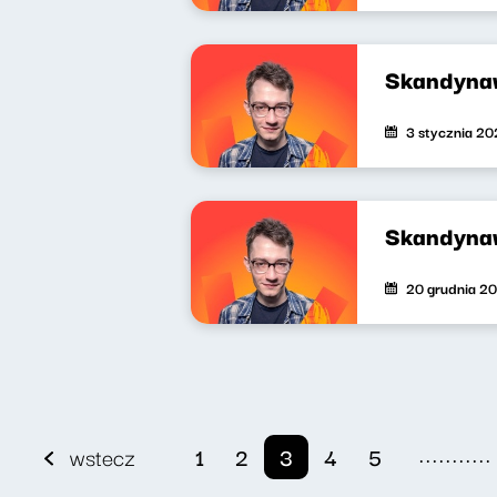
Skandynaw
3 stycznia 2
Skandyna
20 grudnia 2
...........
wstecz
1
2
3
4
5