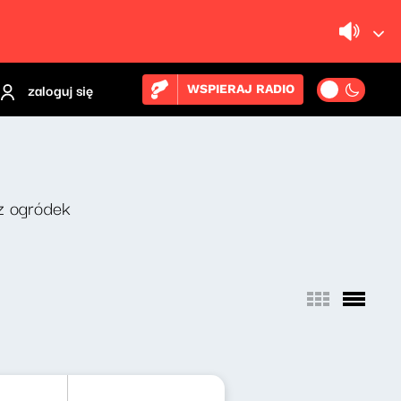
zaloguj się
WSPIERAJ RADIO
z ogródek