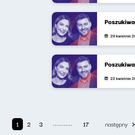
Poszukiwa
29 kwietnia 
Poszukiwa
22 kwietnia 
...........
1
2
3
17
następny