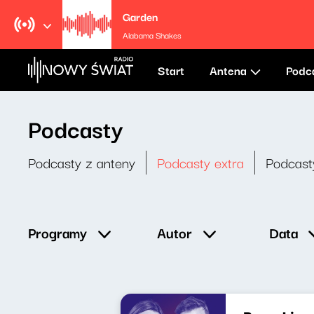
Garden
Alabama Shakes
Start
Antena
Podc
Podcasty
Podcasty z anteny
Podcasty extra
Podcast
Data
Programy
Autor