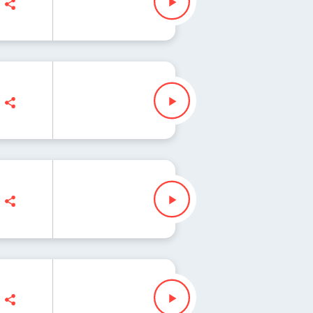
k
lezak