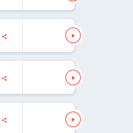
lezak
k