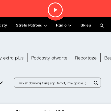
asty
Strefa Patrona
Radio
Sklep
y extra plus
Podcasty otwarte
Reportaże
Be