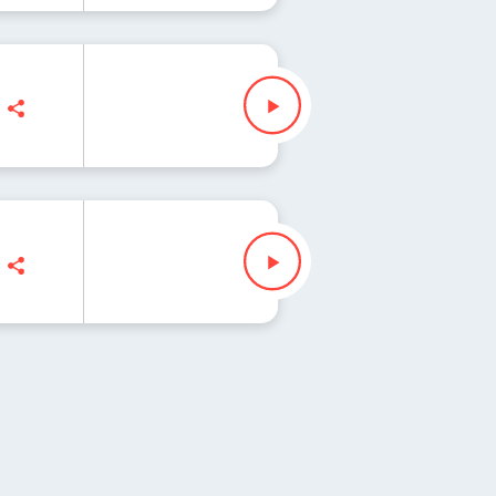
Slezak
lezak