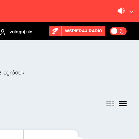
zaloguj się
WSPIERAJ RADIO
z ogródek