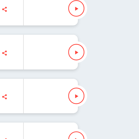
ak
ak