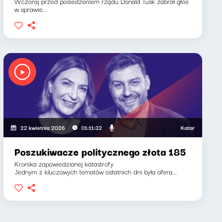
Wczoraj przed posiedzeniem rządu Donald Tusk zabrał głos
w sprawie...
, Klaudiusz Slezak
Katarzyna Kasia, K
22 kwietnia 2026
01:11:32
Poszukiwacze politycznego złota 185
Kronika zapowiedzianej katastrofy
Jednym z kluczowych tematów ostatnich dni była afera...