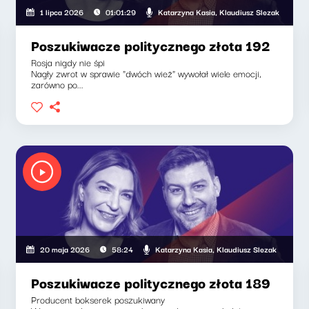
Katarzyna Kasia, Klaudiusz Slezak
1 lipca 2026
01:01:29
Poszukiwacze politycznego złota 192
Rosja nigdy nie śpi
Nagły zwrot w sprawie "dwóch wież" wywołał wiele emocji,
zarówno po...
sia, Klaudiusz Slezak
Katarzyna Kasia, Klaudiusz Slezak
20 maja 2026
58:24
Poszukiwacze politycznego złota 189
Producent bokserek poszukiwany