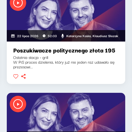
ia, Klaudiusz Slezak
Katarzyna Kasia, Klaudiusz Slezak
22 lipca 2026
52:03
Poszukiwacze politycznego złota 195
Ostatnia stacja - grill
W PiS proces dzielenia, który już nie jeden raz udawało się
prezesowi...