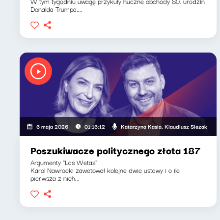
W tym tygodniu uwagę przykuły huczne obchody 80. urodzin
Donalda Trumpa,...
Katarzyna Kasia, Klaudiusz Slezak
6 maja 2026
01:16:12
Poszukiwacze politycznego złota 187
Argumenty "Las Wetas"
Karol Nawrocki zawetował kolejne dwie ustawy i o ile
pierwsza z nich...