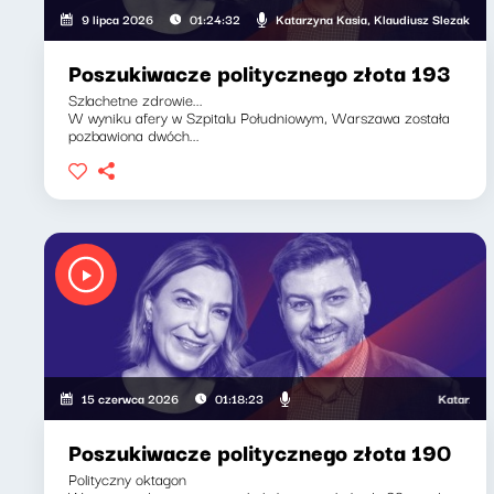
Katarzyna Kasia, Klaudiusz Slezak
9 lipca 2026
01:24:32
Poszukiwacze politycznego złota 193
Szlachetne zdrowie...
W wyniku afery w Szpitalu Południowym, Warszawa została
pozbawiona dwóch...
Katarzyna Ka
15 czerwca 2026
01:18:23
Poszukiwacze politycznego złota 190
Polityczny oktagon