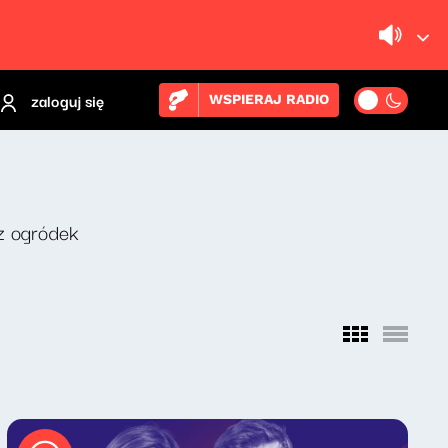
zaloguj się
WSPIERAJ RADIO
z ogródek