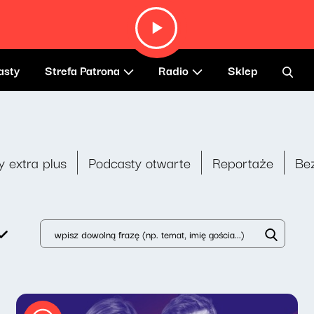
asty
Strefa Patrona
Radio
Sklep
y extra plus
Podcasty otwarte
Reportaże
Be