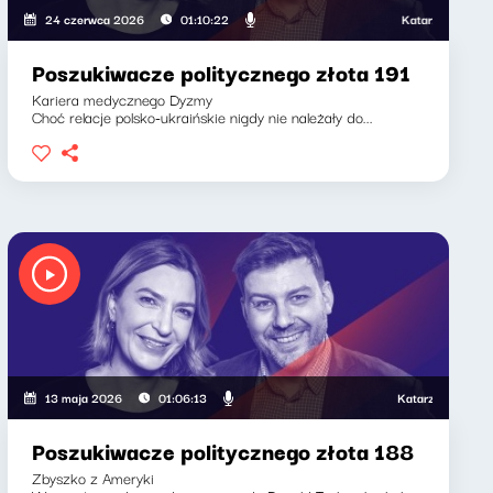
Katarzyna Kasia, K
24 czerwca 2026
01:10:22
Poszukiwacze politycznego złota 191
Kariera medycznego Dyzmy
Choć relacje polsko-ukraińskie nigdy nie należały do...
Katarzyna Kasia, Kl
13 maja 2026
01:06:13
Poszukiwacze politycznego złota 188
Zbyszko z Ameryki