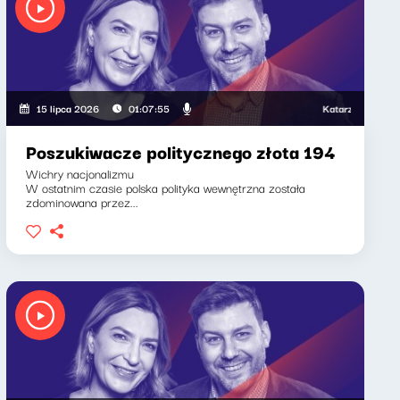
Katarzyna Kasia, Kl
15 lipca 2026
01:07:55
Poszukiwacze politycznego złota 194
Wichry nacjonalizmu
W ostatnim czasie polska polityka wewnętrzna została
zdominowana przez...