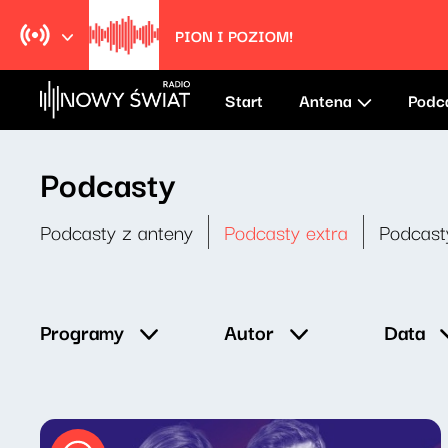
PION I POZIOM!
Start
Antena
Podc
Podcasty
Podcasty z anteny
Podcasty extra
Podcast
Data
Programy
Autor