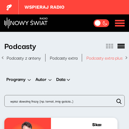
WSPIERAJ RADIO
Podcasty
Podcasty z anteny
Podcasty extra
Podcasty extra plus
Data
Programy
Autor
Skandynawskim t