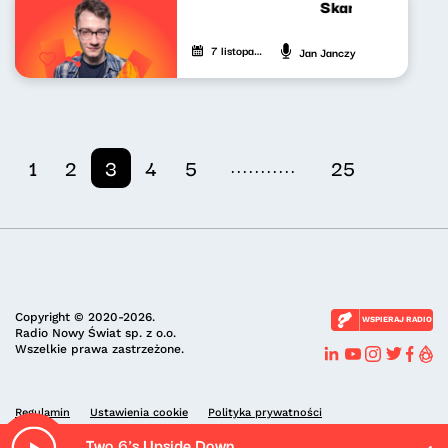
Skandynawskim t
7 listopada 2025
Jan Janczy
...........
1
2
3
4
5
25
Copyright © 2020-2026.
WSPIERAJ RADIO
Radio Nowy Świat sp. z o.o.
Wszelkie prawa zastrzeżone.
Regulamin
Ustawienia cookie
Polityka prywatności
Two 6's Upside Down