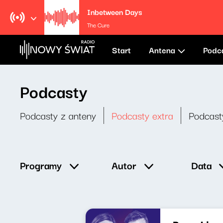
Inbetween Days
The Cure
Start
Antena
Podc
Podcasty
Podcasty z anteny
Podcasty extra
Podcast
Data
Programy
Autor