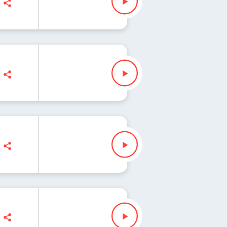
k
Slezak