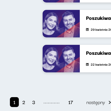
Poszukiwa
29 kwietnia 
Poszukiwa
22 kwietnia 
...........
1
2
3
17
następny