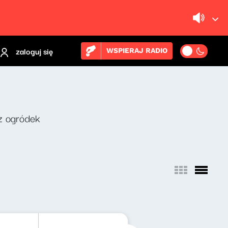
zaloguj się
WSPIERAJ RADIO
z ogródek