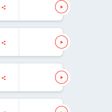
ak
ak