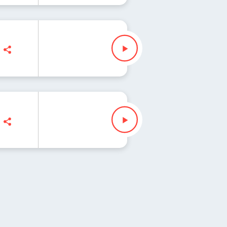
Slezak
lezak