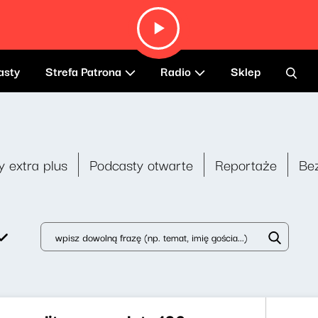
asty
Strefa Patrona
Radio
Sklep
y extra plus
Podcasty otwarte
Reportaże
Be