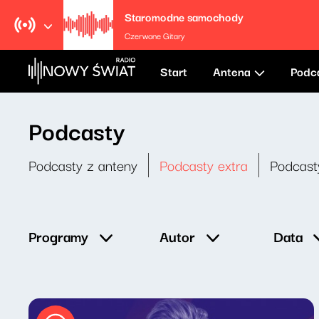
Staromodne samochody
Czerwone Gitary
Start
Antena
Podc
Podcasty
Podcasty z anteny
Podcasty extra
Podcast
Data
Programy
Autor