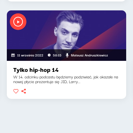
Mateusz Andruszkiewicz
11 września 2022
58:15
Tylko hip-hop 14
W 14. odcinku podcastu będziemy podziwiać, jak okazale na
nowej płycie prezentuje się JID, Larry...