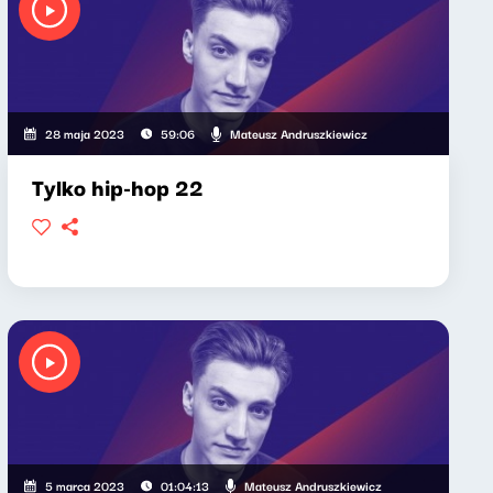
Mateusz Andruszkiewicz
28 maja 2023
59:06
Tylko hip-hop 22
Mateusz Andruszkiewicz
5 marca 2023
01:04:13