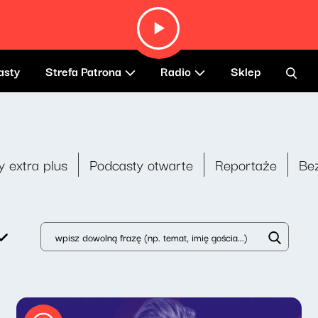
asty
Strefa Patrona
Radio
Sklep
y extra plus
Podcasty otwarte
Reportaże
Be