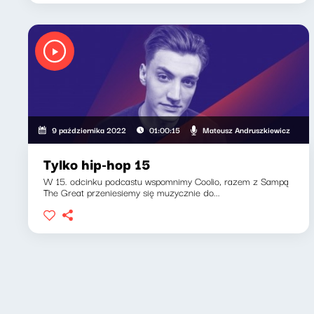
Mateusz Andruszkiewicz
9 października 2022
01:00:15
Tylko hip-hop 15
W 15. odcinku podcastu wspomnimy Coolio, razem z Sampą
The Great przeniesiemy się muzycznie do...