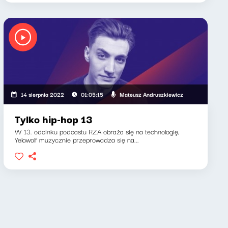
Mateusz Andruszkiewicz
14 sierpnia 2022
01:05:15
Tylko hip-hop 13
W 13. odcinku podcastu RZA obraża się na technologię,
Yelawolf muzycznie przeprowadza się na...