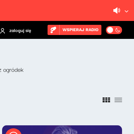
zaloguj się
WSPIERAJ RADIO
z ogródek