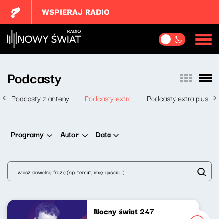
WSPIERAJ RADIO
Podcasty
Podcasty z anteny
Podcasty extra
Podcasty extra plus
Data
Programy
Autor
Nocny świat 247