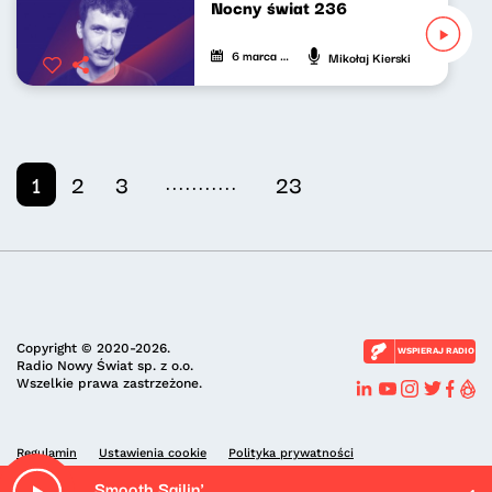
Nocny świat 236
6 marca 2026
Mikołaj Kierski
...........
1
2
3
23
Copyright © 2020-2026.
WSPIERAJ RADIO
Radio Nowy Świat sp. z o.o.
Wszelkie prawa zastrzeżone.
Regulamin
Ustawienia cookie
Polityka prywatności
Smooth Sailin'