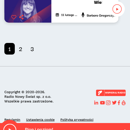
Wielki świat mały
11 lutego 2023
Barbara Gregorczyk
1
2
3
Copyright © 2020-2026.
WSPIERAJ RADIO
Radio Nowy Świat sp. z o.o.
Wszelkie prawa zastrzeżone.
Regulamin
Ustawienia cookie
Polityka prywatności
Pion i poziom!