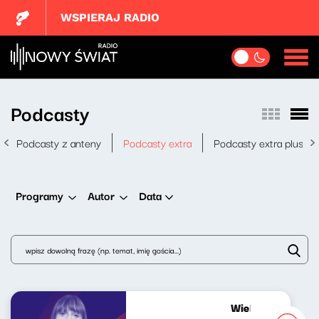
WSPIERAJ RADIO
Podcasty
Podcasty z anteny
Podcasty extra
Podcasty extra plus
Data
Programy
Autor
Wielki świat mał