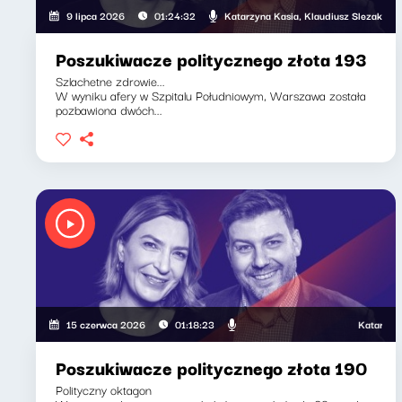
Katarzyna Kasia, Klaudiusz Slezak
9 lipca 2026
01:24:32
Poszukiwacze politycznego złota 193
Szlachetne zdrowie...
W wyniku afery w Szpitalu Południowym, Warszawa została
pozbawiona dwóch...
Katarzyna K
15 czerwca 2026
01:18:23
Poszukiwacze politycznego złota 190
Polityczny oktagon