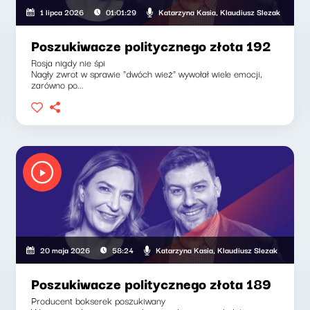
Katarzyna Kasia, Klaudiusz Slezak
1 lipca 2026
01:01:29
Poszukiwacze politycznego złota 192
Rosja nigdy nie śpi
Nagły zwrot w sprawie "dwóch wież" wywołał wiele emocji,
zarówno po...
asia, Klaudiusz Slezak
Katarzyna Kasia, Klaudiusz Slezak
20 maja 2026
58:24
Poszukiwacze politycznego złota 189
Producent bokserek poszukiwany