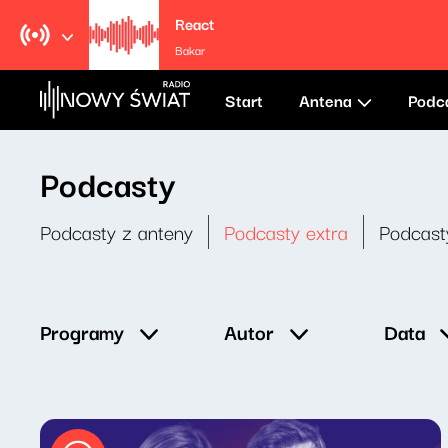
React
Bakar
Start
Antena
Podc
Podcasty
Podcasty z anteny
Podcasty extra
Podcast
Data
Programy
Autor