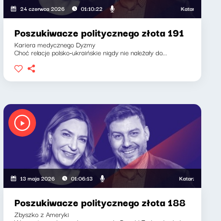
Katarzyna Kasia, K
24 czerwca 2026
01:10:22
Poszukiwacze politycznego złota 191
Kariera medycznego Dyzmy
Choć relacje polsko-ukraińskie nigdy nie należały do...
Katarzyna Kasia, Kl
13 maja 2026
01:06:13
Poszukiwacze politycznego złota 188
Zbyszko z Ameryki