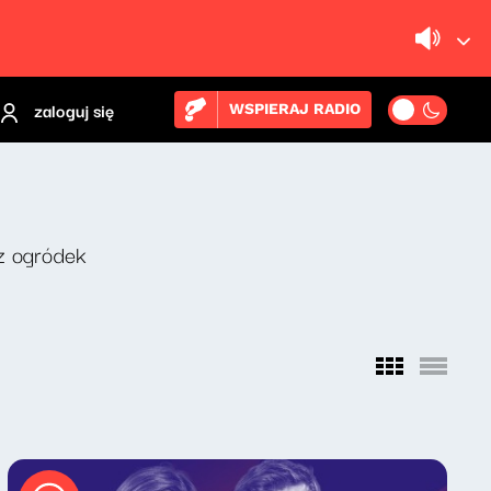
zaloguj się
WSPIERAJ RADIO
z ogródek