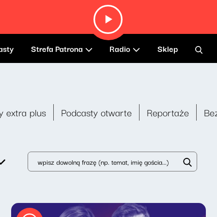
asty
Strefa Patrona
Radio
Sklep
y extra plus
Podcasty otwarte
Reportaże
Be