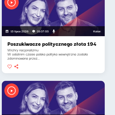
Katarzyna Kasia, K
15 lipca 2026
01:07:55
Poszukiwacze politycznego złota 194
Wichry nacjonalizmu
W ostatnim czasie polska polityka wewnętrzna została
zdominowana przez...