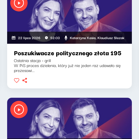
sia, Klaudiusz Slezak
Katarzyna Kasia, Klaudiusz Slezak
22 lipca 2026
52:03
Poszukiwacze politycznego złota 195
Ostatnia stacja - grill
W PiS proces dzielenia, który już nie jeden raz udawało się
prezesowi...