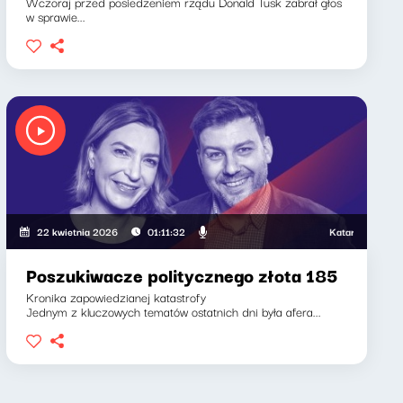
Wczoraj przed posiedzeniem rządu Donald Tusk zabrał głos
w sprawie...
a, Klaudiusz Slezak
Katarzyna Kasia, K
22 kwietnia 2026
01:11:32
Poszukiwacze politycznego złota 185
Kronika zapowiedzianej katastrofy
Jednym z kluczowych tematów ostatnich dni była afera...