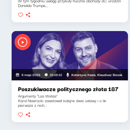
W tym tygodniu uwagę przykuły huczne obchody 80. urodzin
Donalda Trumpa,...
Katarzyna Kasia, Klaudiusz Slezak
6 maja 2026
01:16:12
Poszukiwacze politycznego złota 187
Argumenty "Las Wetas"
Karol Nawrocki zawetował kolejne dwie ustawy i o ile
pierwsza z nich...