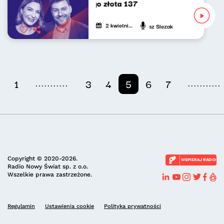
Poszukiwacze politycznego złota 137
2 kwietnia 2025
Katarzyna Kasia, Klaudiusz Slezak
...........
...........
1
3
4
5
6
7
Copyright © 2020-2026.
WSPIERAJ RADIO
Radio Nowy Świat sp. z o.o.
Wszelkie prawa zastrzeżone.
Regulamin
Ustawienia cookie
Polityka prywatności