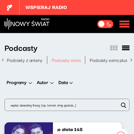
WSPIERAJ RADIO
Podcasty
Podcasty z anteny
Podcasty extra
Podcasty extra plus
Data
Programy
Autor
Poszukiwacze politycznego złota 148