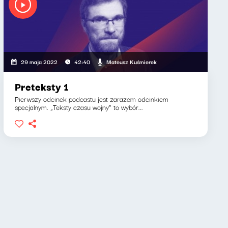
Mateusz Kuśmierek
29 maja 2022
42:40
Preteksty 1
Pierwszy odcinek podcastu jest zarazem odcinkiem
specjalnym. „Teksty czasu wojny” to wybór...