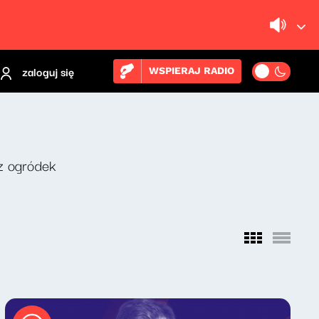
zaloguj się
WSPIERAJ RADIO
z ogródek