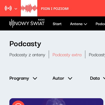
PION I POZIOM!
Start
Antena
Podc
Podcasty
Podcasty z anteny
Podcasty extra
Podcast
Data
Programy
Autor