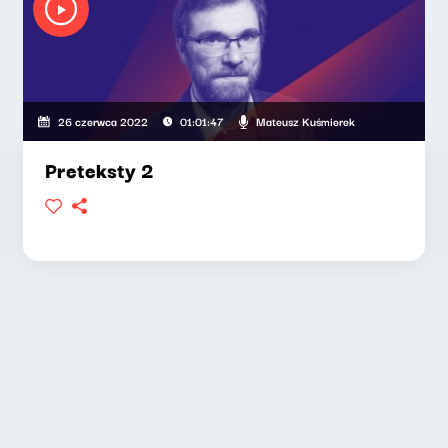
Mateusz Kuśmierek
26 czerwca 2022
01:01:47
Preteksty 2