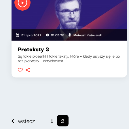
Mateusz Kuśmierek
31 lipca 2022
01:03:28
Preteksty 3
Są takie piosenki i takie teksty, które – kiedy usłyszy się je po
raz pierwszy – natychmiast...
wstecz
1
2