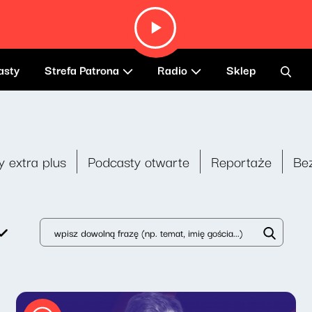
asty
Strefa Patrona
Radio
Sklep
y extra plus
Podcasty otwarte
Reportaże
Be