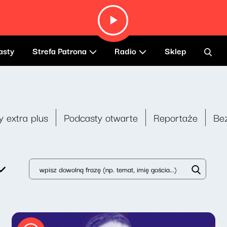
asty
Strefa Patrona
Radio
Sklep
y extra plus
Podcasty otwarte
Reportaże
Be