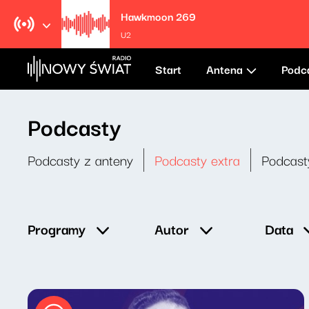
Hawkmoon 269
U2
Start
Antena
Podc
Podcasty
Podcasty z anteny
Podcasty extra
Podcast
Data
Programy
Autor