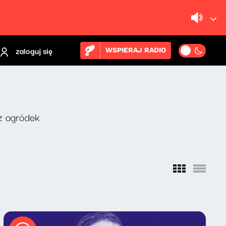
zaloguj się
WSPIERAJ RADIO
z ogródek