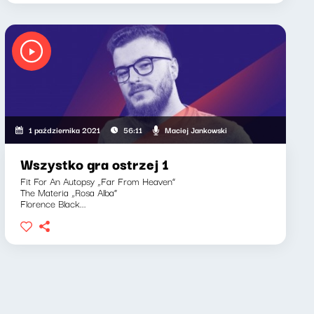
Maciej Jankowski
1 października 2021
56:11
Wszystko gra ostrzej 1
Fit For An Autopsy „Far From Heaven”
The Materia „Rosa Alba”
Florence Black...