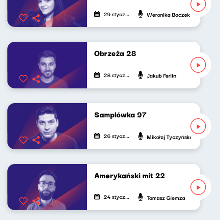
29 stycznia 2026
Weronika Boczek
Obrzeża 28
28 stycznia 2026
Jakub Ferlin
Samplówka 97
26 stycznia 2026
Mikołaj Tyczyński
Amerykański mit 22
24 stycznia 2026
Tomasz Giemza