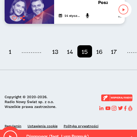
Poszukiwacze pol
14 stycznia 2026
Katarzyna Ka
...........
.....
1
13
14
15
16
17
Copyright © 2020-2026.
WSPIERAJ RADIO
Radio Nowy Świat sp. z o.o.
Wszelkie prawa zastrzeżone.
Regulamin
Ustawienia cookie
Polityka prywatności
Disappear (feat. Lyra Pramuk)