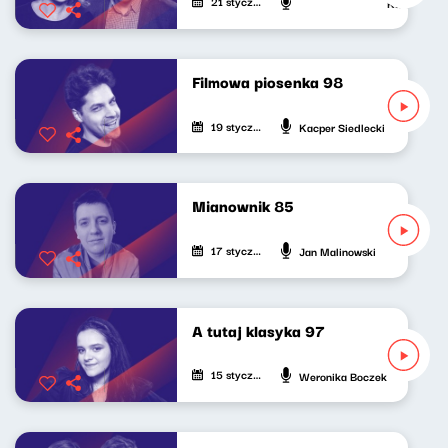
21 stycznia 2026
Katarzyna Ka
Filmowa piosenka 98
19 stycznia 2026
Kacper Siedlecki
Mianownik 85
17 stycznia 2026
Jan Malinowski
A tutaj klasyka 97
15 stycznia 2026
Weronika Boczek