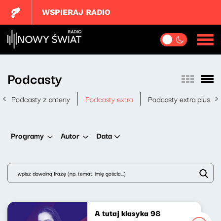
WSPIERAJ RADIO
Podcasty
Podcasty z anteny
Podcasty extra
Podcasty extra plus
Data
Programy
Autor
A tutaj klasyka 98