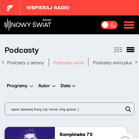
WSPIERAJ RADIO
Podcasty
Podcasty z anteny
Podcasty extra
Podcasty extra plus
Data
Programy
Autor
Samplówka 75