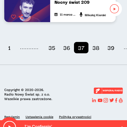
Nocny świat 209
11 marca 2025
Mikołaj Kierski
...........
.
1
35
36
37
38
39
Copyright © 2020-2026.
WSPIERAJ RADIO
Radio Nowy Świat sp. z o.o.
Wszelkie prawa zastrzeżone.
Regulamin
Ustawienia cookie
Polityka prywatności
I'm Confessin'