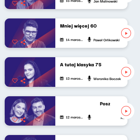
15 marca 2025
Jan Malinowski
Mniej więcej 60
14 marca 2025
Paweł Orlikowski
A tutaj klasyka 75
13 marca 2025
Weronika Boczek
Poszukiwacze poli
12 marca 2025
Katarzyna Ka