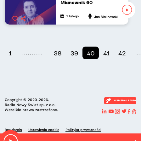
Mianownik 60
1 lutego 2025
Jan Malinowski
...........
..
1
38
39
40
41
42
Copyright © 2020-2026.
WSPIERAJ RADIO
Radio Nowy Świat sp. z o.o.
Wszelkie prawa zastrzeżone.
Regulamin
Ustawienia cookie
Polityka prywatności