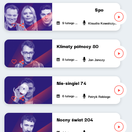
Sport do słuchan
9 lutego 2025
Klaudia Kowalczyk
Klimaty północy 80
8 lutego 2025
Jan Janczy
Nie-singiel 74
6 lutego 2025
Patryk Rabiega
Nocny świat 204