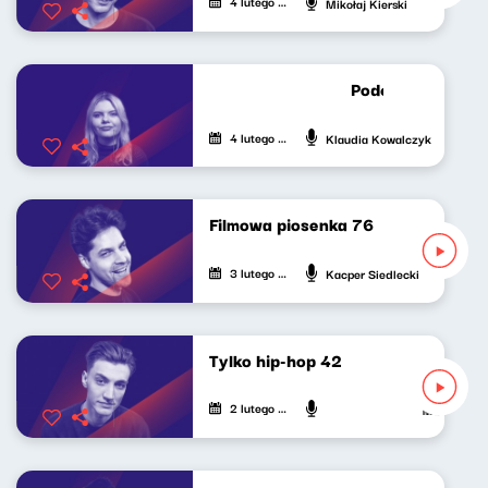
4 lutego 2025
Mikołaj Kierski
Podcast Lekko K
4 lutego 2025
Klaudia Kowalczyk
Filmowa piosenka 76
3 lutego 2025
Kacper Siedlecki
Tylko hip-hop 42
2 lutego 2025
Mateusz And