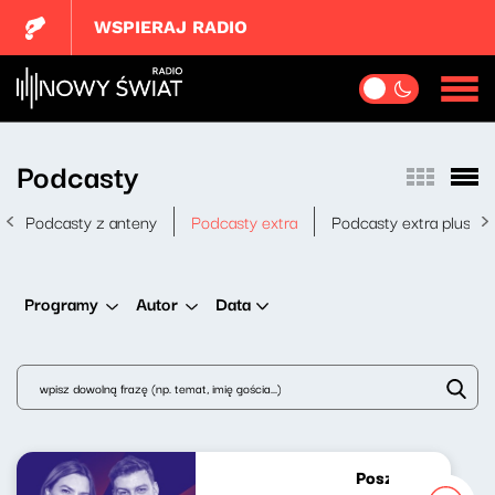
WSPIERAJ RADIO
Podcasty
Podcasty z anteny
Podcasty extra
Podcasty extra plus
Data
Programy
Autor
Poszukiwacze pol