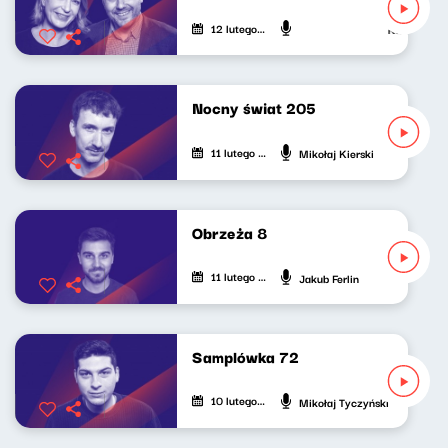
12 lutego 2025
Katarzyna K
Nocny świat 205
11 lutego 2025
Mikołaj Kierski
Obrzeża 8
11 lutego 2025
Jakub Ferlin
Samplówka 72
10 lutego 2025
Mikołaj Tyczyński