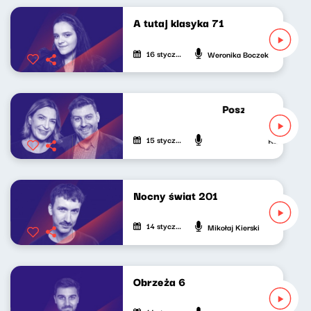
A tutaj klasyka 71
16 stycznia 2025
Weronika Boczek
Poszukiwacze pol
15 stycznia 2025
Katarzyna Ka
Nocny świat 201
14 stycznia 2025
Mikołaj Kierski
Obrzeża 6