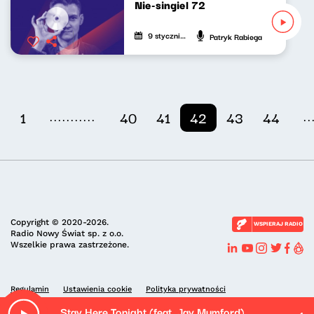
Nie-singiel 72
9 stycznia 2025
Patryk Rabiega
...........
..
1
40
41
42
43
44
Copyright © 2020-2026.
WSPIERAJ RADIO
Radio Nowy Świat sp. z o.o.
Wszelkie prawa zastrzeżone.
Regulamin
Ustawienia cookie
Polityka prywatności
Stay Here Tonight (feat. Jay Mumford)