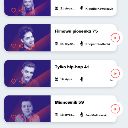
21 stycznia 2025
Klaudia Kowalczyk
Filmowa piosenka 75
20 stycznia 2025
Kacper Siedlecki
Tylko hip-hop 41
19 stycznia 2025
Mateusz And
Mianownik 59
18 stycznia 2025
Jan Malinowski