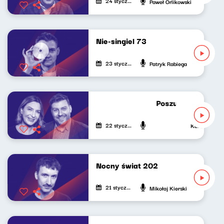
24 stycznia 2025
Paweł Orlikowski
Nie-singiel 73
23 stycznia 2025
Patryk Rabiega
Poszukiwacze polit
22 stycznia 2025
Katarzyna Kas
Nocny świat 202
21 stycznia 2025
Mikołaj Kierski