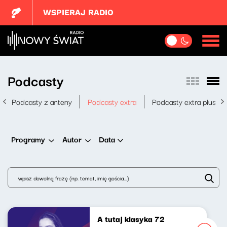
WSPIERAJ RADIO
Podcasty
Podcasty z anteny
Podcasty extra
Podcasty extra plus
Data
Programy
Autor
A tutaj klasyka 72