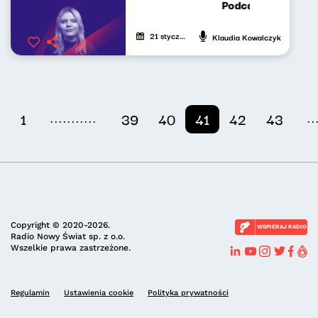
Podcast Lekko Kos
21 stycznia 2025
Klaudia Kowalczyk
...........
..
1
39
40
41
42
43
Copyright © 2020-2026.
WSPIERAJ RADIO
Radio Nowy Świat sp. z o.o.
Wszelkie prawa zastrzeżone.
Regulamin
Ustawienia cookie
Polityka prywatności