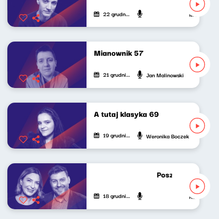
22 grudnia 2024
Mateusz And
Mianownik 57
21 grudnia 2024
Jan Malinowski
A tutaj klasyka 69
19 grudnia 2024
Weronika Boczek
Poszukiwacze pol
18 grudnia 2024
Katarzyna Ka