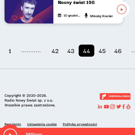
Nocny świat 198
10 grudnia 2024
Mikołaj Kierski
...........
.
1
42
43
44
45
46
Copyright © 2020-2026.
WSPIERAJ RADIO
Radio Nowy Świat sp. z o.o.
Wszelkie prawa zastrzeżone.
Regulamin
Ustawienia cookie
Polityka prywatności
Millions