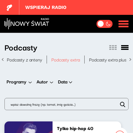
WSPIERAJ RADIO
Podcasty
Podcasty z anteny
Podcasty extra
Podcasty extra plus
Data
Programy
Autor
Tylko hip-hop 40