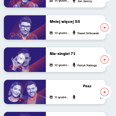
14 grudnia 2024
Jan Janczy
Mniej więcej 58
13 grudnia 2024
Paweł Orlikowski
Nie-singiel 71
12 grudnia 2024
Patryk Rabiega
Poszukiwacze pol
11 grudnia 2024
Katarzyna Ka