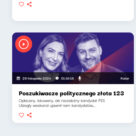
Katarzyna Ka
29 listopada 2024
01:18:18
Poszukiwacze politycznego złota 123
Opłacany, lokowany, ale niezależny kandydat PIS
Ubiegły weekend ujawnił nam kandydatów,...