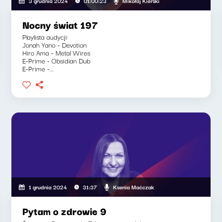
ia, Klaudiusz Slezak
Mikołaj Kierski
3 grudnia 2024
01:00:23
Nocny świat 197
Playlista audycji:
Jonah Yano - Devotion
Hiro Ama - Metal Wires
E-Prime - Obsidian Dub
E-Prime -...
Ksenia Maćczak
1 grudnia 2024
31:37
Pytam o zdrowie 9