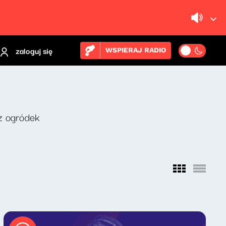
zaloguj się
WSPIERAJ RADIO
z ogródek