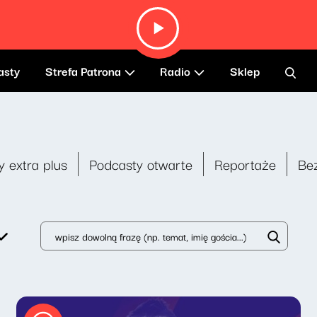
asty
Strefa Patrona
Radio
Sklep
y extra plus
Podcasty otwarte
Reportaże
Be