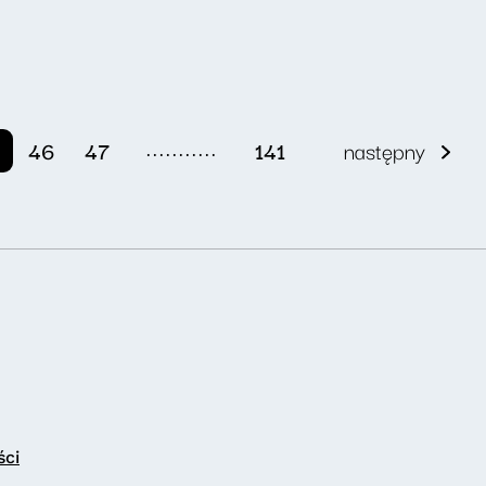
...........
46
47
141
następny
ści