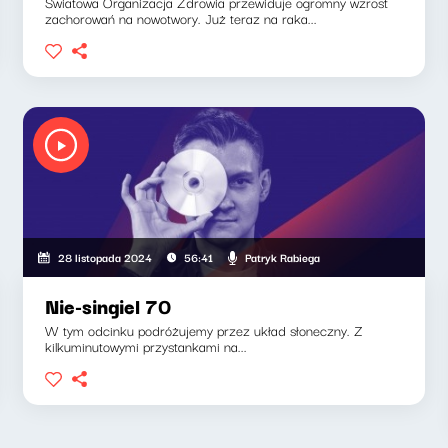
Światowa Organizacja Zdrowia przewiduje ogromny wzrost
zachorowań na nowotwory. Już teraz na raka...
sia, Klaudiusz Slezak
Patryk Rabiega
28 listopada 2024
56:41
Nie-singiel 70
W tym odcinku podróżujemy przez układ słoneczny. Z
kilkuminutowymi przystankami na...