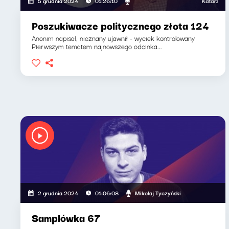
Katarzyna Kas
5 grudnia 2024
01:26:10
Poszukiwacze politycznego złota 124
Anonim napisał, nieznany ujawnił - wyciek kontrolowany
Pierwszym tematem najnowszego odcinka...
Mikołaj Tyczyński
2 grudnia 2024
01:06:08
Samplówka 67