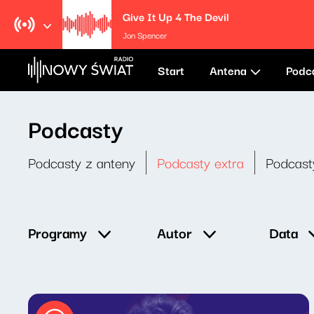
Give It Up 4 The Devil
Jon Spencer
Start
Antena
Podc
Podcasty
Podcasty z anteny
Podcasty extra
Podcast
Data
Programy
Autor