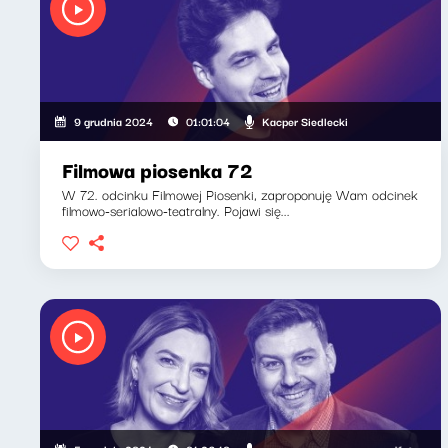
Kacper Siedlecki
9 grudnia 2024
01:01:04
Filmowa piosenka 72
W 72. odcinku Filmowej Piosenki, zaproponuję Wam odcinek
filmowo-serialowo-teatralny. Pojawi się...