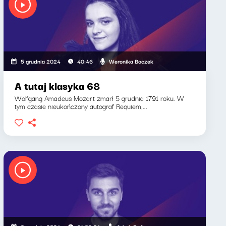
Weronika Boczek
5 grudnia 2024
40:46
A tutaj klasyka 68
Wolfgang Amadeus Mozart zmarł 5 grudnia 1791 roku. W
tym czasie nieukończony autograf Requiem,...