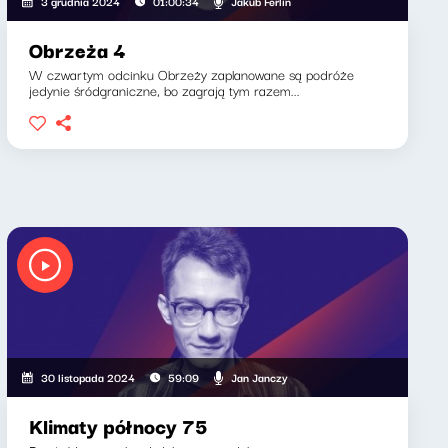
Jakub Ferlin
3 grudnia 2024
01:00:34
Obrzeża 4
W czwartym odcinku Obrzeży zaplanowane są podróże
jedynie śródgraniczne, bo zagrają tym razem...
Jan Janczy
30 listopada 2024
59:09
Klimaty północy 75