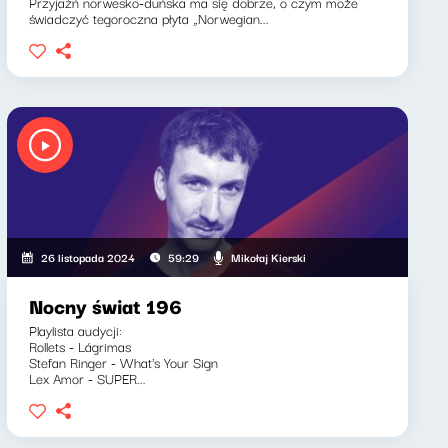
Przyjaźń norwesko-duńska ma się dobrze, o czym może
świadczyć tegoroczna płyta „Norwegian...
Mikołaj Kierski
26 listopada 2024
59:29
Nocny świat 196
Playlista audycji:
Rollets - Lágrimas
Stefan Ringer - What's Your Sign
Lex Amor - SUPER...