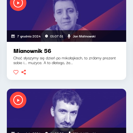
Jan Malinowski
7 grudnia 2024
01:07:51
Mianownik 56
Choć słyszymy się dzień po mikołajkach, to zróbmy prezent
sobie i... muzyce. A to dlatego, że...