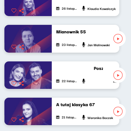
26 listopada 2024
Klaudia Kowalczyk
Mianownik 55
23 listopada 2024
Jan Malinowski
Poszukiwacze pol
22 listopada 2024
Katarzyna Ka
A tutaj klasyka 67
21 listopada 2024
Weronika Boczek