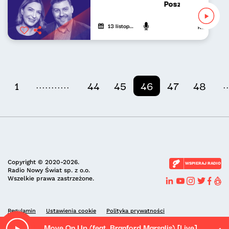
Poszukiwacze poli
13 listopada 2024
Katarzyna Ka
...........
.
1
44
45
46
47
48
Copyright © 2020-2026.
WSPIERAJ RADIO
Radio Nowy Świat sp. z o.o.
Wszelkie prawa zastrzeżone.
Regulamin
Ustawienia cookie
Polityka prywatności
Move On Up (feat. Branford Marsalis) [Live]