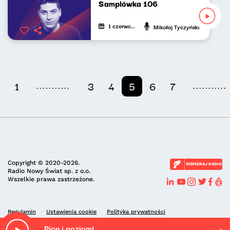
Samplówka 106
1 czerwca 2026
Mikołaj Tyczyński
...........
...........
1
3
4
5
6
7
Copyright © 2020-2026.
WSPIERAJ RADIO
Radio Nowy Świat sp. z o.o.
Wszelkie prawa zastrzeżone.
Regulamin
Ustawienia cookie
Polityka prywatności
Pion i poziom!