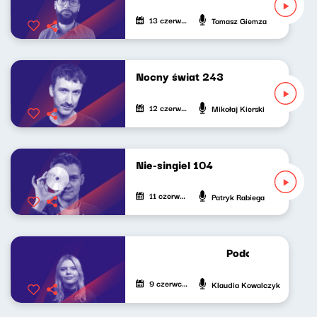
13 czerwca 2026
Tomasz Giemza
Nocny świat 243
12 czerwca 2026
Mikołaj Kierski
Nie-singiel 104
11 czerwca 2026
Patryk Rabiega
Podcast Lekko Ko
9 czerwca 2026
Klaudia Kowalczyk