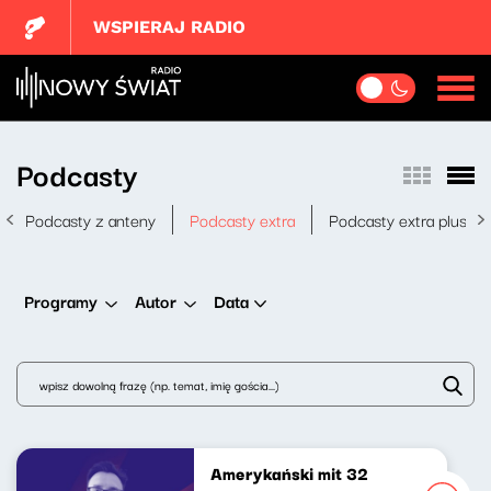
WSPIERAJ RADIO
Podcasty
Podcasty z anteny
Podcasty extra
Podcasty extra plus
Data
Programy
Autor
Amerykański mit 32