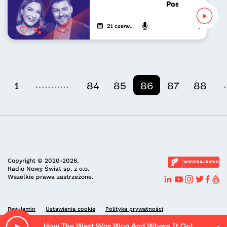
Poszukiwacze po
21 czerwca 2023
Katarzyna K
...........
.
1
84
85
86
87
88
Copyright © 2020-2026.
WSPIERAJ RADIO
Radio Nowy Świat sp. z o.o.
Wszelkie prawa zastrzeżone.
Regulamin
Ustawienia cookie
Polityka prywatności
How The West Was Won And Where It Got Us (Remastered)