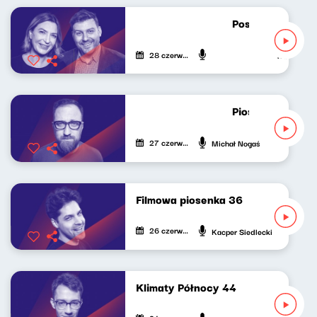
Poszukiwacze po
28 czerwca 2023
Katarzyna K
Piosenki na zakł
27 czerwca 2023
Michał Nogaś
Filmowa piosenka 36
26 czerwca 2023
Kacper Siedlecki
Klimaty Północy 44