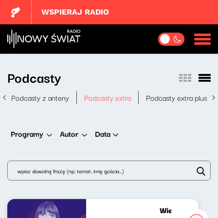
WSPIERAJ RADIO
Podcasty
Podcasty z anteny
Podcasty extra
Podcasty extra plus
Data
Programy
Autor
Wielki świat mał