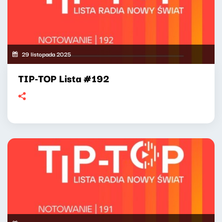
29 listopada 2025
TIP-TOP Lista #192