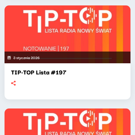
3 stycznia 2026
TIP-TOP Lista #197