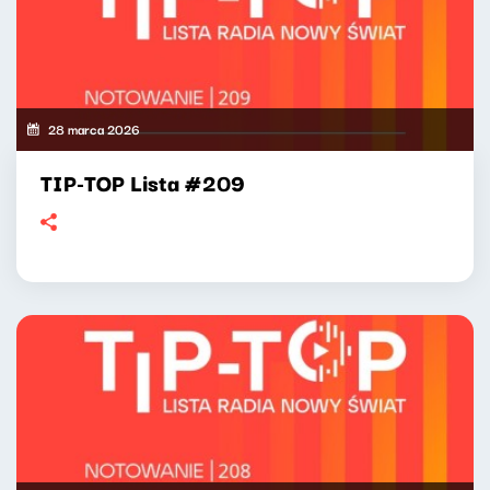
28 marca 2026
TIP-TOP Lista #209