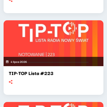
4 lipca 2026
TIP-TOP Lista #223