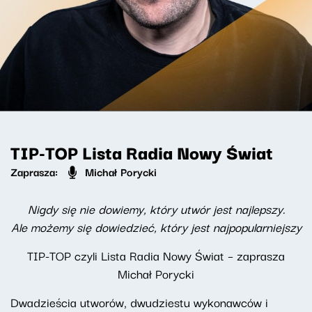
TIP-TOP Lista Radia Nowy Świat
Zaprasza:
Michał Porycki
Nigdy się nie dowiemy, który utwór jest najlepszy.
Ale możemy się dowiedzieć, który jest najpopularniejszy
TIP-TOP czyli Lista Radia Nowy Świat – zaprasza
Michał Porycki
Dwadzieścia utworów, dwudziestu wykonawców i