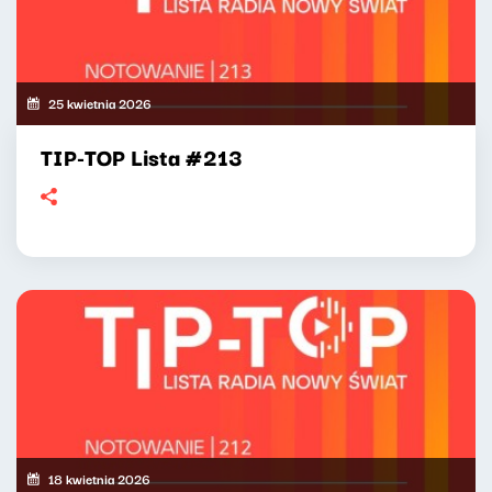
25 kwietnia 2026
TIP-TOP Lista #213
18 kwietnia 2026