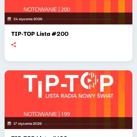
24 stycznia 2026
TIP-TOP Lista #200
17 stycznia 2026