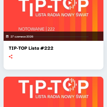
27 czerwca 2026
TIP-TOP Lista #222