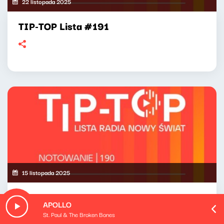
22 listopada 2025
TIP-TOP Lista #191
15 listopada 2025
TIP-TOP Lista #190
APOLLO
St. Paul & The Broken Bones