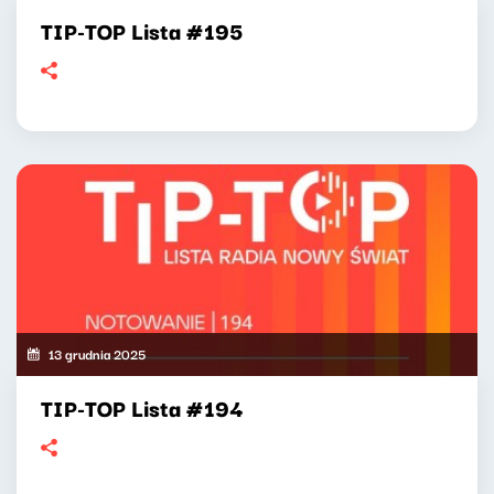
TIP-TOP Lista #195
13 grudnia 2025
TIP-TOP Lista #194