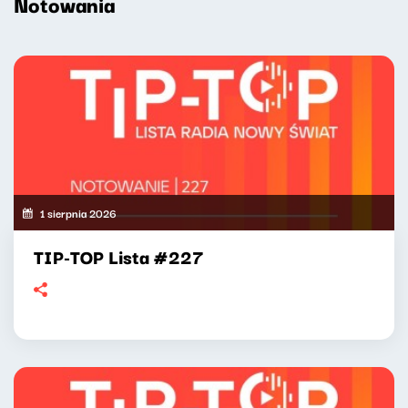
Notowania
1 sierpnia 2026
TIP-TOP Lista #227